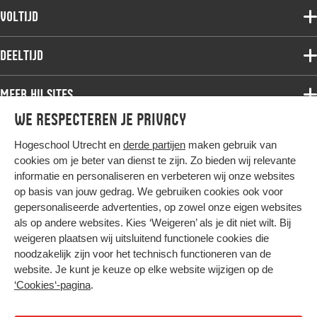
Voltijdopleidingen
Voltijd
Deeltijdopleidingen
Associate degree
Deeltijd
Onderzoek
Bachelor
Samenwerken
Associate degree
Meer HU sites
Master
Over de HU
Bachelor
We respecteren je privacy
Studiekeuze voltijd
HU International
Werken bij de HU
Post-bachelor
Hogeschool Utrecht en
derde partijen
maken gebruik van
Hier komt alles samen
HU Bibliotheek
Contact
Master
cookies om je beter van dienst te zijn. Zo bieden wij relevante
HU Ontwikkelt
informatie en personaliseren en verbeteren wij onze websites
Post-master
op basis van jouw gedrag. We gebruiken cookies ook voor
Duurzame HU
Studiekeuze deeltijd
gepersonaliseerde advertenties, op zowel onze eigen websites
Intranet
als op andere websites. Kies ‘Weigeren’ als je dit niet wilt. Bij
Colofon
weigeren plaatsen wij uitsluitend functionele cookies die
Trajectum
noodzakelijk zijn voor het technisch functioneren van de
Privacy
website. Je kunt je keuze op elke website wijzigen op de
Cookies
‘Cookies‘-pagina
.
Inkoop