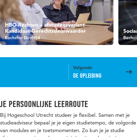
HBO-Rechten – afstudeervariant
Kandidaat-Gerechtsdeurwaarder
Socia
Bachelor Deeltijd
Bachel
Volgende
De opleiding
Je persoonlijke leerroute
Bij Hogeschool Utrecht studeer je flexibel. Samen met je
studieadviseur bepaal je je eigen studietempo, de volgorde
van modules en je toetsmomenten. Zo kun je je studie