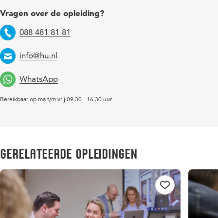
Vragen over de opleiding?
088 481 81 81
Telefoon
info@hu.nl
Email
WhatsApp
Bereikbaar op ma t/m vrij 09.30 - 16.30 uur
Gerelateerde opleidingen