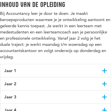
Inhoud van de opleiding
Bij Accountancy leer je door te doen. Je maakt
beroepsproducten waarmee je je ontwikkeling aantoont en
geleerde kennis toepast. Je werkt in een leerteam met
medestudenten en een leerteamcoach aan je persoonlijke
en professionele ontwikkeling. Vanaf jaar 2 volg je het
duale traject: je werkt maandag t/m woensdag op een
accountantskantoor en volgt onderwijs op donderdag en
vrijdag.
Jaar 1
De opleiding kenmerkt zich door een brede financebasis van
Jaar 2
2 jaar. Die volg je samen met studenten van onze andere twee
finance-opleidingen.
In het tweede jaar zet je de brede financiële basis voort.
Jaar 3
Daarin staan macro-economie, datamanagement (eerste
In het eerste studiejaar ligt de focus op het opdoen van kennis
semester) en transitie in de praktijk (tweede semester)
over bedrijfseconomische én duurzaamheidsvraagstukken.
Ga je verder met Accountancy? Dan richt je je in het derde
centraal. Dit is ook het jaar waarin je je eerste stage loopt bij
Jaar 4
Ook juridische en fiscale vraagstukken komen aan de orde.