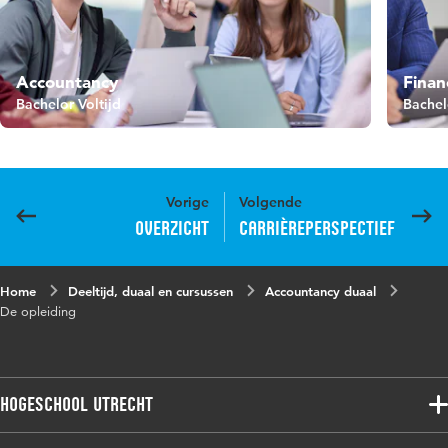
Accountancy
Finan
Bachelor Voltijd
Bachel
Vorige
Volgende
Overzicht
Carrièreperspectief
Home
Deeltijd, duaal en cursussen
Accountancy duaal
De opleiding
Hogeschool Utrecht