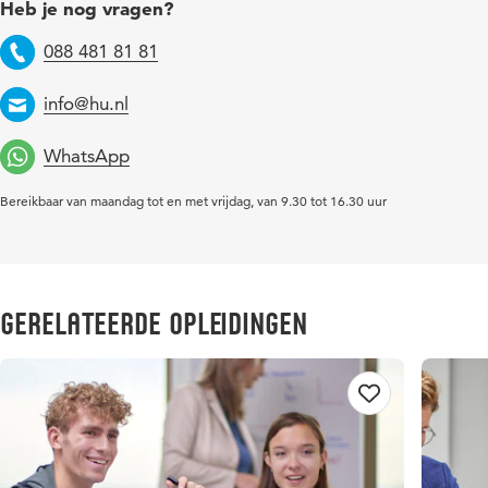
Heb je nog vragen?
088 481 81 81
Telefoon
info@hu.nl
Email
WhatsApp
Bereikbaar van maandag tot en met vrijdag, van 9.30 tot 16.30 uur
Gerelateerde opleidingen