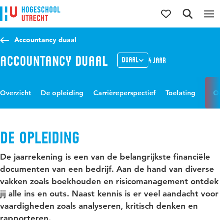
Direct naar de inhoud
Direct naar de hoofdnavigatie
Direct naar de zoekfunctie
Accountancy duaal
Accountancy Duaal
Duaal
4 jaar
Overzicht
De opleiding
Carrièreperspectief
Toelating
O
De opleiding
De jaarrekening is een van de belangrijkste financiële
documenten van een bedrijf. Aan de hand van diverse
vakken zoals boekhouden en risicomanagement ontdek
jij alle ins en outs. Naast kennis is er veel aandacht voor
vaardigheden zoals analyseren, kritisch denken en
rapporteren.