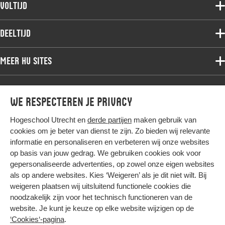
Voltijdopleidingen
Voltijd
Deeltijdopleidingen
Associate degree
Deeltijd
Onderzoek
Bachelor
Samenwerken
Associate degree
Meer HU sites
Master
Over de HU
Bachelor
Studiekeuze voltijd
HU International
Werken bij de HU
Post-bachelor
Hier komt alles samen
We respecteren je privacy
HU Bibliotheek
Contact
Master
HU Ontwikkelt
Hogeschool Utrecht en
derde partijen
maken gebruik van
Post-master
cookies om je beter van dienst te zijn. Zo bieden wij relevante
Duurzame HU
Studiekeuze deeltijd
informatie en personaliseren en verbeteren wij onze websites
Intranet
op basis van jouw gedrag. We gebruiken cookies ook voor
Colofon
gepersonaliseerde advertenties, op zowel onze eigen websites
Trajectum
Privacy
als op andere websites. Kies ‘Weigeren’ als je dit niet wilt. Bij
weigeren plaatsen wij uitsluitend functionele cookies die
Cookies
noodzakelijk zijn voor het technisch functioneren van de
Inkoop
website. Je kunt je keuze op elke website wijzigen op de
‘Cookies‘-pagina
.
Nieuwsbrief