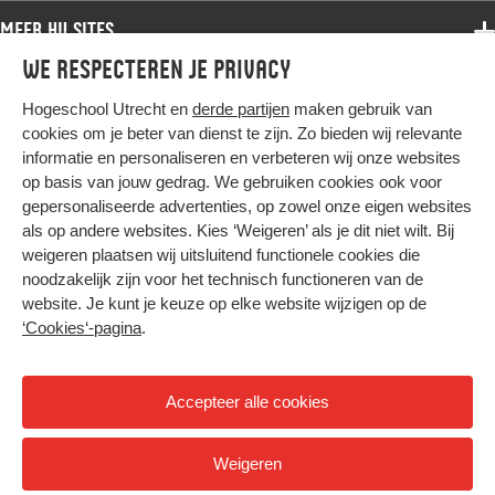
Samenwerken
Associate degree
Meer HU sites
Master
Over de HU
Bachelor
We respecteren je privacy
Studiekeuze voltijd
HU International
Werken bij de HU
Post-bachelor
Hogeschool Utrecht en
derde partijen
maken gebruik van
Hier komt alles samen
HU Bibliotheek
Contact
Master
cookies om je beter van dienst te zijn. Zo bieden wij relevante
HU Ontwikkelt
informatie en personaliseren en verbeteren wij onze websites
Post-master
op basis van jouw gedrag. We gebruiken cookies ook voor
Duurzame HU
Studiekeuze deeltijd
gepersonaliseerde advertenties, op zowel onze eigen websites
Intranet
als op andere websites. Kies ‘Weigeren’ als je dit niet wilt. Bij
Colofon
weigeren plaatsen wij uitsluitend functionele cookies die
Trajectum
noodzakelijk zijn voor het technisch functioneren van de
Privacy
website. Je kunt je keuze op elke website wijzigen op de
Cookies
‘Cookies‘-pagina
.
Inkoop
Nieuwsbrief
Accepteer alle cookies
Hoog contrast
Weigeren
© 2026 Hogeschool Utrecht