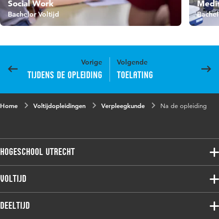
Social Work
Medis
Bachelor Voltijd
Bachel
Vorige
Volgende
Tijdens de opleiding
Toelating
Home
Voltijdopleidingen
Verpleegkunde
Na de opleiding
Hogeschool Utrecht
Voltijdopleidingen
Voltijd
Deeltijdopleidingen
Associate degree
Deeltijd
Onderzoek
Bachelor