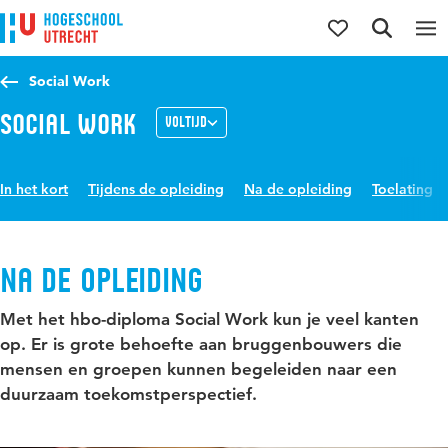
Direct naar de inhoud
Direct naar de hoofdnavigatie
Direct naar de zoekfunctie
Social Work
Social Work
Voltijd
In het kort
Tijdens de opleiding
Na de opleiding
Toelating
Na de opleiding
Met het hbo-diploma Social Work kun je veel kanten
op. Er is grote behoefte aan bruggenbouwers die
mensen en groepen kunnen begeleiden naar een
duurzaam toekomstperspectief.