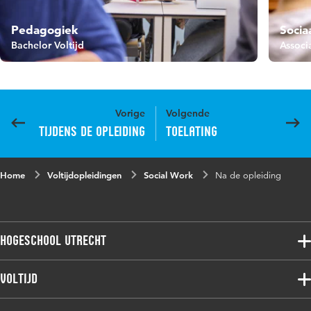
Pedagogiek
Socia
Bachelor Voltijd
Associ
Vorige
Volgende
Tijdens de opleiding
Toelating
Home
Voltijdopleidingen
Social Work
Na de opleiding
Hogeschool Utrecht
Voltijdopleidingen
Voltijd
Deeltijdopleidingen
Associate degree