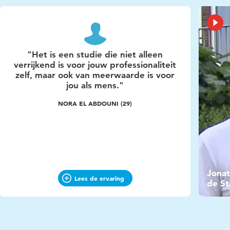
"Het is een studie die niet alleen
verrijkend is voor jouw professionaliteit
zelf, maar ook van meerwaarde is voor
jou als mens."
NORA EL ABDOUNI (29)
Vide
Jonat
Lees de ervaring
de St