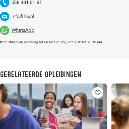
088 481 81 81
Telefoon
info@hu.nl
Email
WhatsApp
Bereikbaar van maandag tot en met vrijdag, van 9.30 tot 16.30 uur
Gerelateerde opleidingen