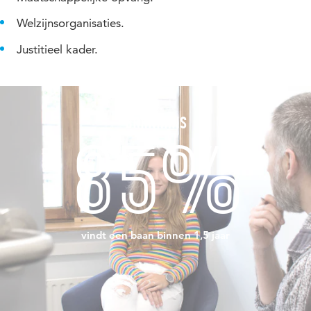
Welzijnsorganisaties.
Justitieel kader.
Baankans
85%
vindt een baan binnen 1,5 jaar