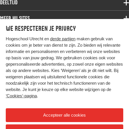
Deeltijd
Onderzoek
Bachelor
Samenwerken
Associate degree
Meer HU sites
Master
Over de HU
Bachelor
We respecteren je privacy
Studiekeuze voltijd
HU International
Werken bij de HU
Post-bachelor
Hogeschool Utrecht en
derde partijen
maken gebruik van
Hier komt alles samen
HU Bibliotheek
Contact
Master
cookies om je beter van dienst te zijn. Zo bieden wij relevante
HU Ontwikkelt
informatie en personaliseren en verbeteren wij onze websites
Post-master
op basis van jouw gedrag. We gebruiken cookies ook voor
Duurzame HU
Studiekeuze deeltijd
gepersonaliseerde advertenties, op zowel onze eigen websites
Intranet
als op andere websites. Kies ‘Weigeren’ als je dit niet wilt. Bij
Colofon
weigeren plaatsen wij uitsluitend functionele cookies die
Trajectum
noodzakelijk zijn voor het technisch functioneren van de
Privacy
website. Je kunt je keuze op elke website wijzigen op de
Cookies
‘Cookies‘-pagina
.
Inkoop
Nieuwsbrief
Accepteer alle cookies
Hoog contrast