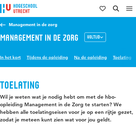
Direct naar de inhoud
Direct naar de hoofdnavigatie
Direct naar de zoekfunctie
Management in de zorg
Management in de Zorg
Voltijd
In het kort
Tijdens de opleiding
Na de opleiding
Toelating
Toelating
Wil je weten wat je nodig hebt om met de hbo-
opleiding Management in de Zorg te starten? We
hebben alle toelatingseisen voor je op een rijtje gezet,
zodat je meteen kunt zien wat voor jou geldt.