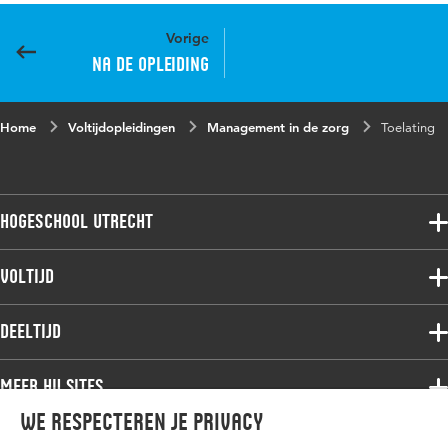
Vorige
Na de opleiding
Home
Voltijdopleidingen
Management in de zorg
Toelating
Hogeschool Utrecht
Voltijdopleidingen
Voltijd
Deeltijdopleidingen
Associate degree
Deeltijd
Onderzoek
Bachelor
Samenwerken
Associate degree
Meer HU sites
Master
Over de HU
Bachelor
We respecteren je privacy
Studiekeuze voltijd
HU International
Werken bij de HU
Post-bachelor