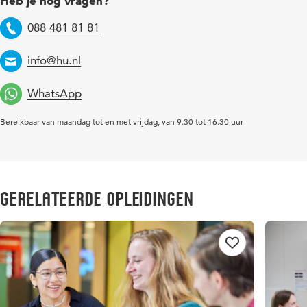
Heb je nog vragen?
088 481 81 81
Telefoon
info@hu.nl
Email
WhatsApp
Bereikbaar van maandag tot en met vrijdag, van 9.30 tot 16.30 uur
Gerelateerde opleidingen