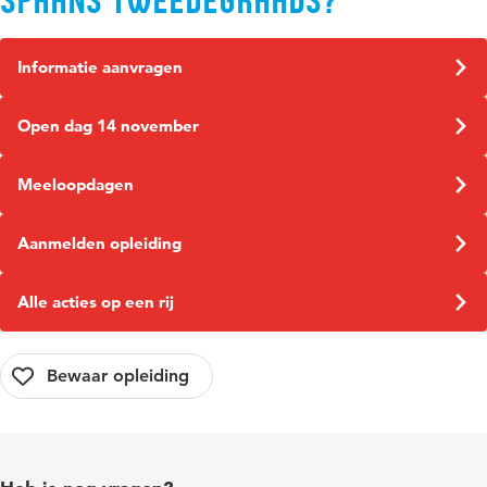
Spaans tweedegraads​?
Informatie aanvragen
Open dag 14 november
Meeloopdagen
Aanmelden opleiding
Alle acties op een rij