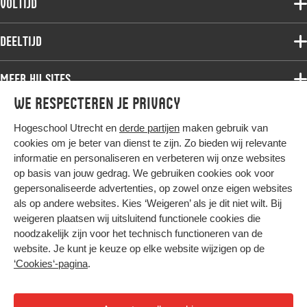
Voltijd
Deeltijdopleidingen
Associate degree
Deeltijd
Onderzoek
Bachelor
Samenwerken
Associate degree
Meer HU sites
Master
Over de HU
Bachelor
We respecteren je privacy
Studiekeuze voltijd
HU International
Werken bij de HU
Post-bachelor
Hogeschool Utrecht en
derde partijen
maken gebruik van
Hier komt alles samen
HU Bibliotheek
Contact
Master
cookies om je beter van dienst te zijn. Zo bieden wij relevante
HU Ontwikkelt
informatie en personaliseren en verbeteren wij onze websites
Post-master
op basis van jouw gedrag. We gebruiken cookies ook voor
Duurzame HU
Studiekeuze deeltijd
gepersonaliseerde advertenties, op zowel onze eigen websites
Intranet
als op andere websites. Kies ‘Weigeren’ als je dit niet wilt. Bij
Colofon
weigeren plaatsen wij uitsluitend functionele cookies die
Trajectum
noodzakelijk zijn voor het technisch functioneren van de
Privacy
website. Je kunt je keuze op elke website wijzigen op de
Cookies
‘Cookies‘-pagina
.
Inkoop
Nieuwsbrief