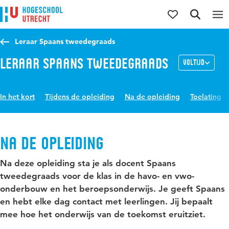
Direct naar de inhoud
Direct naar de hoofdnavigatie
Direct naar de zoekfunctie
Leraar Spaans tweedegraads
Leraar Spaans tweedegraads
Voltijd
In het kort
Tijdens de opleiding
Na de opleiding
Toelating
Na de opleiding
Na deze opleiding sta je als docent Spaans
tweedegraads voor de klas in de havo- en vwo-
onderbouw en het beroepsonderwijs. Je geeft Spaans
en hebt elke dag contact met leerlingen. Jij bepaalt
mee hoe het onderwijs van de toekomst eruitziet.