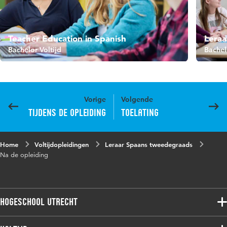
Teacher Education in Spanish
Leraa
Bachelor Voltijd
Bachel
Vorige
Volgende
Tijdens de opleiding
Toelating
Home
Voltijdopleidingen
Leraar Spaans tweedegraads
Na de opleiding
Hogeschool Utrecht
Voltijdopleidingen