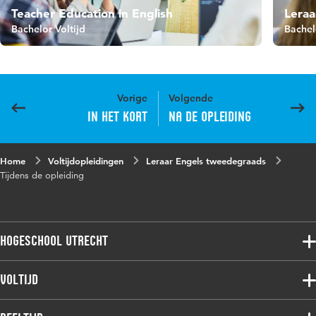
Teacher Education in English
Leraa
Bachelor Voltijd
Bachel
Vorige
Volgende
In het kort
Na de opleiding
Home
Voltijdopleidingen
Leraar Engels tweedegraads
Tijdens de opleiding
Hogeschool Utrecht
Voltijdopleidingen
Voltijd
Deeltijdopleidingen
Associate degree