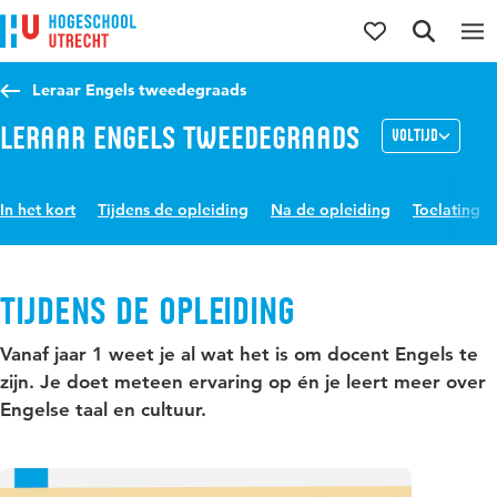
Direct naar de inhoud
Direct naar de hoofdnavigatie
Direct naar de zoekfunctie
Leraar Engels tweedegraads
Leraar Engels tweedegraads
Voltijd
In het kort
Tijdens de opleiding
Na de opleiding
Toelating
Tijdens de opleiding
Vanaf jaar 1 weet je al wat het is om docent Engels te
zijn. Je doet meteen ervaring op én je leert meer over
Engelse taal en cultuur.