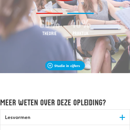
60%
40%
Theorie
Praktijk
Studie in cijfers
Meer weten over deze opleiding?
Lesvormen
Tijdens de opleiding leraar Engels tweedegraads krijg je te