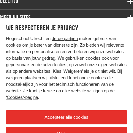
Deeltijd
Onderzoek
Bachelor
Samenwerken
Associate degree
Meer HU sites
Master
Over de HU
Bachelor
We respecteren je privacy
Studiekeuze voltijd
HU International
Werken bij de HU
Post-bachelor
Hogeschool Utrecht en
derde partijen
maken gebruik van
Hier komt alles samen
HU Bibliotheek
Contact
Master
cookies om je beter van dienst te zijn. Zo bieden wij relevante
HU Ontwikkelt
informatie en personaliseren en verbeteren wij onze websites
Post-master
op basis van jouw gedrag. We gebruiken cookies ook voor
Duurzame HU
Studiekeuze deeltijd
gepersonaliseerde advertenties, op zowel onze eigen websites
Intranet
als op andere websites. Kies ‘Weigeren’ als je dit niet wilt. Bij
Colofon
weigeren plaatsen wij uitsluitend functionele cookies die
Trajectum
noodzakelijk zijn voor het technisch functioneren van de
Privacy
website. Je kunt je keuze op elke website wijzigen op de
Cookies
‘Cookies‘-pagina
.
Inkoop
Nieuwsbrief
Accepteer alle cookies
Hoog contrast