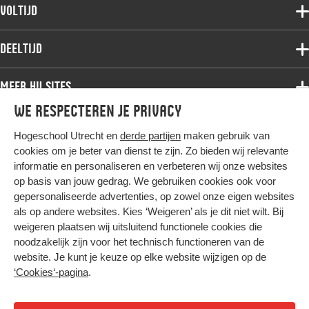
Voltijdopleidingen
Voltijd
Deeltijdopleidingen
Associate degree
Deeltijd
Onderzoek
Bachelor
Samenwerken
Associate degree
Meer HU sites
Master
Over de HU
Bachelor
We respecteren je privacy
Studiekeuze voltijd
HU International
Werken bij de HU
Post-bachelor
Hogeschool Utrecht en
derde partijen
maken gebruik van
Hier komt alles samen
HU Bibliotheek
Contact
Master
cookies om je beter van dienst te zijn. Zo bieden wij relevante
HU Ontwikkelt
informatie en personaliseren en verbeteren wij onze websites
Post-master
op basis van jouw gedrag. We gebruiken cookies ook voor
Duurzame HU
Studiekeuze deeltijd
gepersonaliseerde advertenties, op zowel onze eigen websites
Intranet
als op andere websites. Kies ‘Weigeren’ als je dit niet wilt. Bij
Colofon
weigeren plaatsen wij uitsluitend functionele cookies die
Trajectum
noodzakelijk zijn voor het technisch functioneren van de
Privacy
website. Je kunt je keuze op elke website wijzigen op de
Cookies
‘Cookies‘-pagina
.
Inkoop
Nieuwsbrief