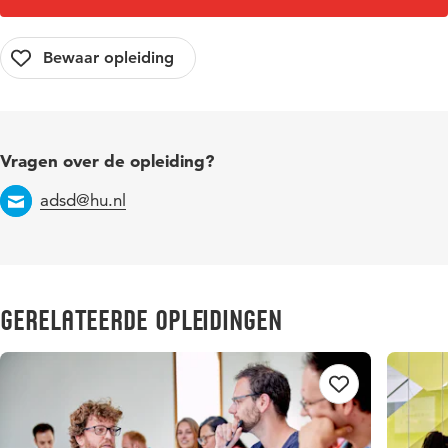
Vragen over de opleiding?
adsd@hu.nl
Email
Gerelateerde opleidingen