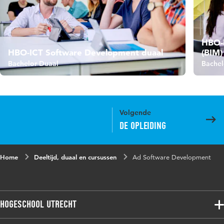
HBO-
HBO-ICT Software Development duaal
(BIM)
Bachelor Duaal
Bachel
Volgende
De opleiding
Home
Deeltijd, duaal en cursussen
Ad Software Development
Hogeschool Utrecht