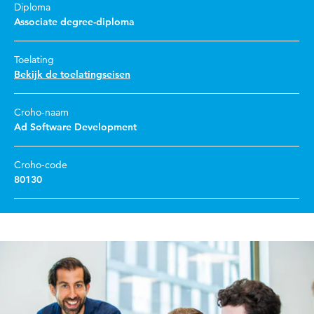
Diploma
Associate degree-diploma
Toelating
Bekijk de toelatingseisen
Croho-naam
Ad Software Development
Croho-code
80130