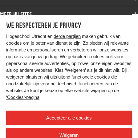
Statuten Stichting Hogeschool Utrecht
Bachelor
Studentenondersteuningsfonds Kennisbeurzen
Samenwerken
Associate degree
Meer HU sites
Master
Studentenondersteuningsfonds Topsportregeling
Over de HU
Bachelor
We respecteren je privacy
Studiekeuze voltijd
HU International
Studentenondersteuningsfonds Bestuursbeurzenregeling
Werken bij de HU
Post-bachelor
Hogeschool Utrecht en
derde partijen
maken gebruik van
Hier komt alles samen
HU Bibliotheek
Studentenondersteuningsfonds Collegegeldvrij besturen
Contact
Master
cookies om je beter van dienst te zijn. Zo bieden wij relevante
HU Ontwikkelt
Uitvoeringsregeling Studentendecanen
informatie en personaliseren en verbeteren wij onze websites
Post-master
op basis van jouw gedrag. We gebruiken cookies ook voor
Duurzame HU
Studiekeuze deeltijd
gepersonaliseerde advertenties, op zowel onze eigen websites
Intranet
als op andere websites. Kies ‘Weigeren’ als je dit niet wilt. Bij
Colofon
weigeren plaatsen wij uitsluitend functionele cookies die
Trajectum
noodzakelijk zijn voor het technisch functioneren van de
Privacy
website. Je kunt je keuze op elke website wijzigen op de
Cookies
‘Cookies‘-pagina
.
Inkoop
Nieuwsbrief
Accepteer alle cookies
Hoog contrast
Weigeren