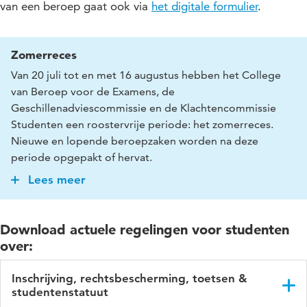
van een beroep gaat ook via
het digitale formulier
.
Zomerreces
Van 20 juli tot en met 16 augustus hebben het College
van Beroep voor de Examens, de
Geschillenadviescommissie en de Klachtencommissie
Studenten een roostervrije periode: het zomerreces.
Nieuwe en lopende beroepzaken worden na deze
periode opgepakt of hervat.
Lees meer
Het HU Loket Rechtsbescherming Studenten neemt nieuwe
beroepszaken die in deze zomerperiode binnenkomen zo snel
mogelijk na het reces in behandeling en stuurt het door naar
Download actuele regelingen voor studenten
de examencommissies of instituutsdirecties. Ook verdere
over:
behandeling van lopende beroepszaken wordt na het reces
voortgezet.
Inschrijving, rechtsbescherming, toetsen &
studentenstatuut