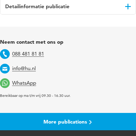
Detailinformatie publicatie
Taal
Nederlands
Trefwoorden
Dienstverlening, Overheid
Neem contact met ons op
Digital Object
10.48544/f48f41a1-e8d9-4648-b4fa-
088 481 81 81
Identifier
38e0f3194a5e
Telephone
info@hu.nl
Email
WhatsApp
Bereikbaar op ma t/m vrij 09.30 - 16.30 uur.
More publications