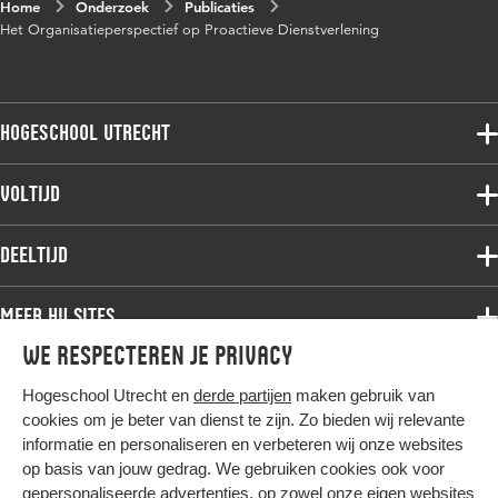
Home
Onderzoek
Publicaties
Het Organisatieperspectief op Proactieve Dienstverlening
Hogeschool Utrecht
Voltijdopleidingen
Voltijd
Deeltijdopleidingen
Associate degree
Deeltijd
Onderzoek
Bachelor
Samenwerken
Associate degree
Meer HU sites
Master
Over de HU
Bachelor
We respecteren je privacy
Studiekeuze voltijd
HU International
Werken bij de HU
Post-bachelor
Hogeschool Utrecht en
derde partijen
maken gebruik van
Hier komt alles samen
HU Bibliotheek
Contact
Master
cookies om je beter van dienst te zijn. Zo bieden wij relevante
HU Ontwikkelt
informatie en personaliseren en verbeteren wij onze websites
Post-master
op basis van jouw gedrag. We gebruiken cookies ook voor
Duurzame HU
Studiekeuze deeltijd
gepersonaliseerde advertenties, op zowel onze eigen websites