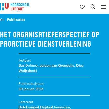
Direct naar de inhoud
Direct naar de hoofdnavigatie
Direct naar de zoekfunctie
Publicaties
Het Organisatieperspectief op
Proactieve Dienstverlening
Auteurs
Bas Delmee
,
Jeroen van Grondelle
,
Dies
Weijschedé
Publicatiedatum
30 januari 2026
Lectoraat
Betekenisvol Digitaal Innoveren
,