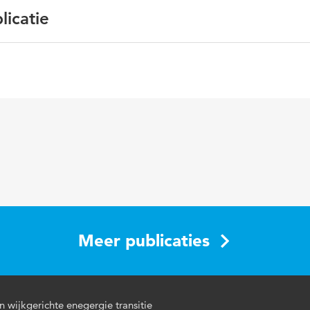
licatie
ederlands
nergietransitie, Wijkgerichte aanpak
Meer publicaties
n wijkgerichte enegergie transitie