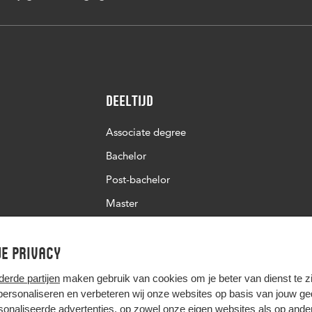
Deeltijd
Associate degree
Bachelor
Post-bachelor
Master
Post-master
e privacy
Studiekeuze deeltijd
derde partijen
maken gebruik van cookies om je beter van dienst te zij
 personaliseren en verbeteren wij onze websites op basis van jouw g
onaliseerde advertenties, op zowel onze eigen websites als op ande