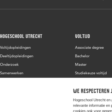
Hogeschool Utrecht
Voltijd
Voltijdopleidingen
Associate degree
Deeltijdopleidingen
Bachelor
Onderzoek
Master
Samenwerken
Studiekeuze voltijd
Over de HU
Werken bij de HU
We respecteren j
Contact
Hogeschool Utrecht en
relevante informatie en
cookies ook voor gepers