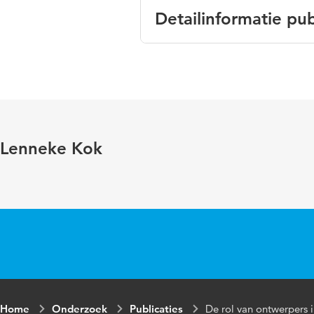
Detailinformatie pub
Taal
N
Trefwoorden
E
Lenneke Kok
Home
Onderzoek
Publicaties
De rol van ontwerpers i