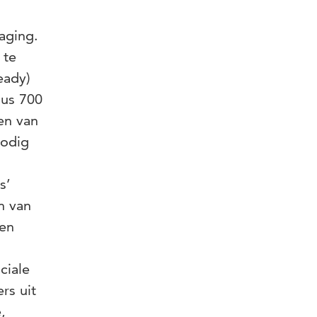
aging.
 te
eady)
dus 700
en van
nodig
s’
n van
 en
ciale
rs uit
,