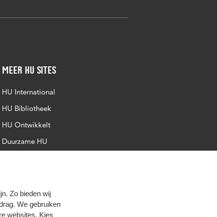
Meer HU sites
HU International
HU Bibliotheek
HU Ontwikkelt
Duurzame HU
Intranet
Trajectum
n. Zo bieden wij
edrag. We gebruiken
re websites. Kies