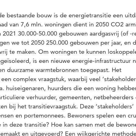
 de bestaande bouw is de energietransitie een uitd
ad van 7,6 mln. woningen dient in 2050 CO2 arm
in 2021 30.000-50.000 gebouwen aardgasvrij (of -r
ogen we tot 2050 250.000 gebouwen per jaar, en 
vrij te maken. Om woningen te kunnen loskoppel
geïsoleerd, is een nieuwe energie-infrastructuur 
 en duurzame warmtebronnen toegepast. Het
s een complex vraagstuk, waarbij veel ‘stakeholder
o.a. huiseigenaren, huurders die een woning hebbe
rticuliere verhuurder, gemeenten, netbeheerders
en bij het transitievraagstuk. Deze ‘stakeholders’
nsen en portemonnees. Bewoners spelen een cru
e in deze transitie? Hoe kan samen met de bewone
gemaakt en uitgevoerd? Een wijkgerichte methode