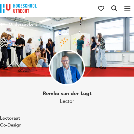
Direct naar de inhoud
Direct naar de hoofdnavigatie
Direct naar de zoekfunctie
Onderzoekers
Remko van der Lugt
Lector
Lectoraat
Co-Design