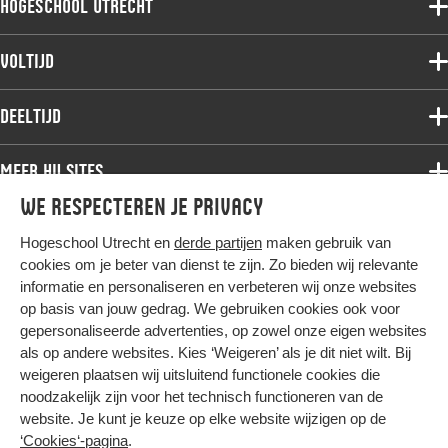
Hogeschool Utrecht
Voltijdopleidingen
Voltijd
Deeltijdopleidingen
Associate degree
Deeltijd
Onderzoek
Bachelor
Samenwerken
Associate degree
Meer HU sites
Master
Over de HU
Bachelor
We respecteren je privacy
Studiekeuze voltijd
HU International
Werken bij de HU
Post-bachelor
Hogeschool Utrecht en
derde partijen
maken gebruik van
Hier komt alles samen
HU Bibliotheek
Contact
Master
cookies om je beter van dienst te zijn. Zo bieden wij relevante
HU Ontwikkelt
informatie en personaliseren en verbeteren wij onze websites
Post-master
op basis van jouw gedrag. We gebruiken cookies ook voor
Duurzame HU
Studiekeuze deeltijd
gepersonaliseerde advertenties, op zowel onze eigen websites
Intranet
als op andere websites. Kies ‘Weigeren’ als je dit niet wilt. Bij
Colofon
weigeren plaatsen wij uitsluitend functionele cookies die
Trajectum
noodzakelijk zijn voor het technisch functioneren van de
Privacy
website. Je kunt je keuze op elke website wijzigen op de
Cookies
‘Cookies‘-pagina
.