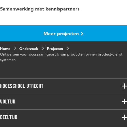
Samenwerking met kennispartners
Meer projecten
Home
Onderzoek
Projecten
Ontwerpen voor duurzaam gebruik van producten binnen product-dienst
systemen
Hogeschool Utrecht
Voltijdopleidingen
Voltijd
Deeltijdopleidingen
Associate degree
Deeltijd
Onderzoek
Bachelor