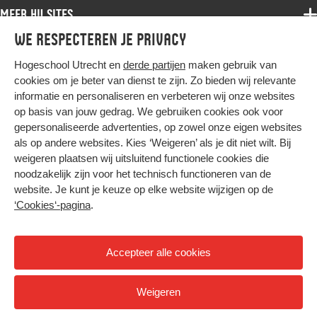
Samenwerken
Associate degree
Meer HU sites
Master
Over de HU
Bachelor
We respecteren je privacy
Studiekeuze voltijd
HU International
Werken bij de HU
Post-bachelor
Hogeschool Utrecht en
derde partijen
maken gebruik van
Hier komt alles samen
HU Bibliotheek
Contact
Master
cookies om je beter van dienst te zijn. Zo bieden wij relevante
HU Ontwikkelt
informatie en personaliseren en verbeteren wij onze websites
Post-master
op basis van jouw gedrag. We gebruiken cookies ook voor
Duurzame HU
Studiekeuze deeltijd
gepersonaliseerde advertenties, op zowel onze eigen websites
Intranet
als op andere websites. Kies ‘Weigeren’ als je dit niet wilt. Bij
Colofon
weigeren plaatsen wij uitsluitend functionele cookies die
Trajectum
noodzakelijk zijn voor het technisch functioneren van de
Privacy
website. Je kunt je keuze op elke website wijzigen op de
Cookies
‘Cookies‘-pagina
.
Inkoop
Nieuwsbrief
Accepteer alle cookies
Hoog contrast
Weigeren
© 2026 Hogeschool Utrecht