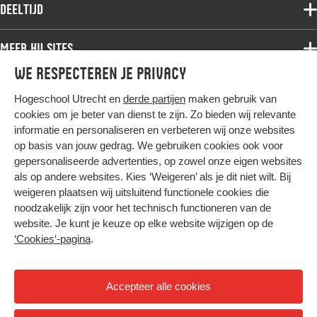
Associate degree
Deeltijd
Onderzoek
Bachelor
Samenwerken
Associate degree
Meer HU sites
Master
Over de HU
Bachelor
We respecteren je privacy
Studiekeuze voltijd
HU International
Werken bij de HU
Post-bachelor
Hogeschool Utrecht en
derde partijen
maken gebruik van
Hier komt alles samen
HU Bibliotheek
Contact
Master
cookies om je beter van dienst te zijn. Zo bieden wij relevante
HU Ontwikkelt
informatie en personaliseren en verbeteren wij onze websites
Post-master
op basis van jouw gedrag. We gebruiken cookies ook voor
Duurzame HU
Studiekeuze deeltijd
gepersonaliseerde advertenties, op zowel onze eigen websites
Intranet
als op andere websites. Kies ‘Weigeren’ als je dit niet wilt. Bij
Colofon
weigeren plaatsen wij uitsluitend functionele cookies die
Trajectum
noodzakelijk zijn voor het technisch functioneren van de
Privacy
website. Je kunt je keuze op elke website wijzigen op de
Cookies
‘Cookies‘-pagina
.
Inkoop
Nieuwsbrief
Accepteer alle cookies
Hoog contrast