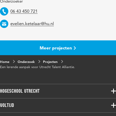
Onderzoeker
Telefoon
06 43 450 721
Email
evelien.ketelaar@hu.nl
Meer projecten
Home
Onderzoek
Projecten
Een lerende aanpak voor Utrecht Talent Alliantie.
Hogeschool Utrecht
Voltijdopleidingen
Voltijd
Deeltijdopleidingen