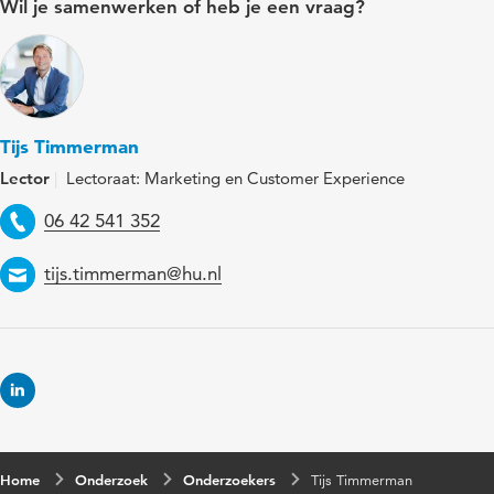
Wil je samenwerken of heb je een vraag?
Tijs Timmerman
Lector
Lectoraat: Marketing en Customer Experience
Telefoon
06 42 541 352
Email
tijs.timmerman@hu.nl
Home
Onderzoek
Onderzoekers
Tijs Timmerman