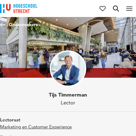
Direct naar de inhoud
Direct naar de hoofdnavigatie
Direct naar de zoekfunctie
Onderzoekers
Tijs Timmerman
Lector
Lectoraat
Marketing en Customer Experience