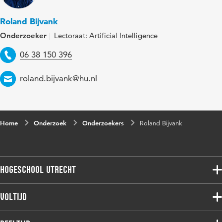
Roland Bijvank
Onderzoeker
Lectoraat: Artificial Intelligence
Telefoon
06 38 150 396
Email
roland.bijvank@hu.nl
Home
Onderzoek
Onderzoekers
Roland Bijvank
Hogeschool Utrecht
Voltijdopleidingen
Voltijd
Deeltijdopleidingen
Associate degree