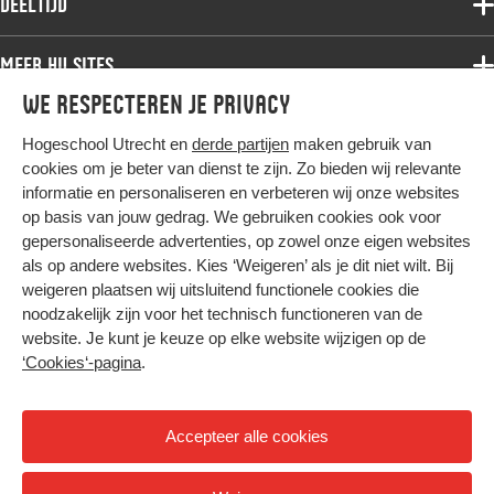
Deeltijd
Onderzoek
Bachelor
Samenwerken
Associate degree
Meer HU sites
Master
Over de HU
Bachelor
We respecteren je privacy
Studiekeuze voltijd
HU International
Werken bij de HU
Post-bachelor
Hogeschool Utrecht en
derde partijen
maken gebruik van
Hier komt alles samen
HU Bibliotheek
Contact
Master
cookies om je beter van dienst te zijn. Zo bieden wij relevante
HU Ontwikkelt
informatie en personaliseren en verbeteren wij onze websites
Post-master
op basis van jouw gedrag. We gebruiken cookies ook voor
Duurzame HU
Studiekeuze deeltijd
gepersonaliseerde advertenties, op zowel onze eigen websites
Intranet
als op andere websites. Kies ‘Weigeren’ als je dit niet wilt. Bij
Colofon
weigeren plaatsen wij uitsluitend functionele cookies die
Trajectum
noodzakelijk zijn voor het technisch functioneren van de
Privacy
website. Je kunt je keuze op elke website wijzigen op de
Cookies
‘Cookies‘-pagina
.
Inkoop
Nieuwsbrief
Accepteer alle cookies
Hoog contrast