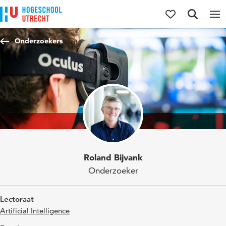
Direct naar de inhoud
Direct naar de hoofdnavigatie
Direct naar de zoekfunctie
Onderzoekers
Roland Bijvank
Onderzoeker
Lectoraat
Artificial Intelligence