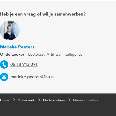
Heb je een vraag of wil je samenwerken?
Marieke Peeters
Onderzoeker
Lectoraat: Artificial Intelligence
Telefoon
06 18 943 091
Email
marieke.peeters@hu.nl
Home
Onderzoek
Onderzoekers
Marieke Peeters