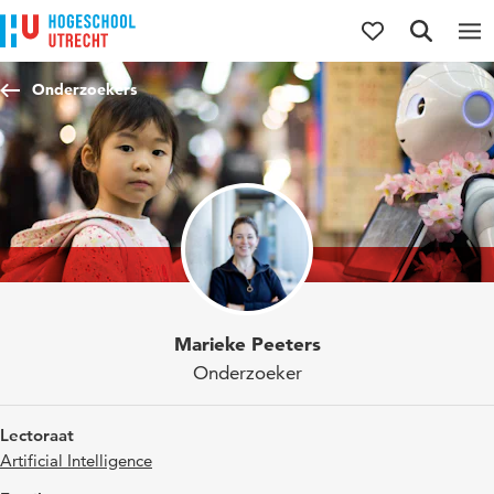
Direct naar de inhoud
Direct naar de hoofdnavigatie
Direct naar de zoekfunctie
Onderzoekers
Marieke Peeters
Onderzoeker
Lectoraat
Artificial Intelligence