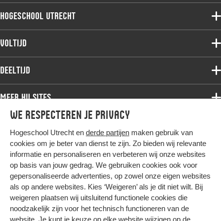
Hogeschool Utrecht
Voltijdopleidingen
Voltijd
Deeltijdopleidingen
Associate degree
Deeltijd
Onderzoek
Bachelor
Samenwerken
Associate degree
Meer HU sites
Master
Over de HU
Bachelor
We respecteren je privacy
Studiekeuze voltijd
HU International
Werken bij de HU
Post-bachelor
Hogeschool Utrecht en
derde partijen
maken gebruik van
Hier komt alles samen
HU Bibliotheek
Contact
Master
cookies om je beter van dienst te zijn. Zo bieden wij relevante
HU Ontwikkelt
informatie en personaliseren en verbeteren wij onze websites
Post-master
op basis van jouw gedrag. We gebruiken cookies ook voor
Duurzame HU
Studiekeuze deeltijd
gepersonaliseerde advertenties, op zowel onze eigen websites
Intranet
als op andere websites. Kies ‘Weigeren’ als je dit niet wilt. Bij
Colofon
weigeren plaatsen wij uitsluitend functionele cookies die
Trajectum
noodzakelijk zijn voor het technisch functioneren van de
Privacy
website. Je kunt je keuze op elke website wijzigen op de