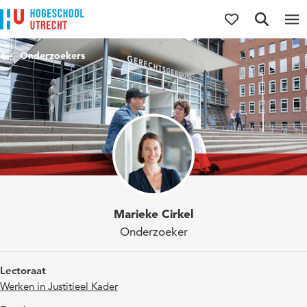
Direct naar de inhoud
Direct naar de hoofdnavigatie
Direct naar de zoekfunctie
Onderzoekers
Marieke Cirkel
Onderzoeker
Lectoraat
Werken in Justitieel Kader