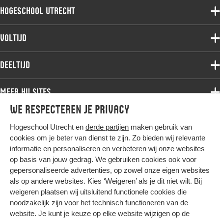
Hogeschool Utrecht
Voltijdopleidingen
Voltijd
Deeltijdopleidingen
Associate degree
Deeltijd
Onderzoek
Bachelor
Samenwerken
Associate degree
Meer HU sites
Master
Over de HU
Bachelor
We respecteren je privacy
Studiekeuze voltijd
HU International
Werken bij de HU
Post-bachelor
Hogeschool Utrecht en
derde partijen
maken gebruik van
Hier komt alles samen
HU Bibliotheek
Contact
Master
cookies om je beter van dienst te zijn. Zo bieden wij relevante
HU Ontwikkelt
informatie en personaliseren en verbeteren wij onze websites
Post-master
op basis van jouw gedrag. We gebruiken cookies ook voor
Duurzame HU
Studiekeuze deeltijd
gepersonaliseerde advertenties, op zowel onze eigen websites
Intranet
als op andere websites. Kies ‘Weigeren’ als je dit niet wilt. Bij
Colofon
weigeren plaatsen wij uitsluitend functionele cookies die
Trajectum
noodzakelijk zijn voor het technisch functioneren van de
Privacy
website. Je kunt je keuze op elke website wijzigen op de
Cookies