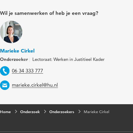
Wil je samenwerken of heb je een vraag?
Marieke Cirkel
Onderzoeker
Lectoraat: Werken in Justitieel Kader
Telefoon
06 34 333 777
Email
marieke.cirkel@hu.nl
Home
Onderzoek
Onderzoekers
Marieke Cirkel