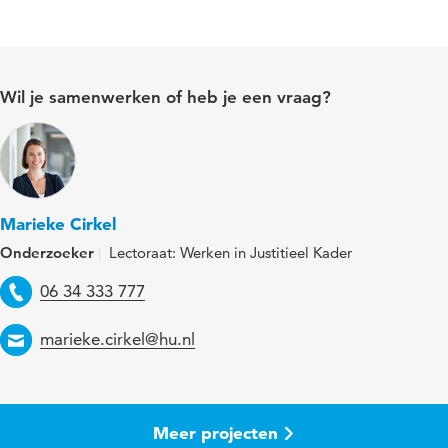
Wil je samenwerken of heb je een vraag?
Marieke Cirkel
Onderzoeker
Lectoraat: Werken in Justitieel Kader
Telefoon
06 34 333 777
Email
marieke.cirkel@hu.nl
Meer projecten