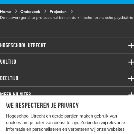
Home
Onderzoek
Projecten
De netwerkgerichte professional binnen de klinische forensische psychiatrie
Hogeschool Utrecht
Voltijdopleidingen
Voltijd
Deeltijdopleidingen
Associate degree
Deeltijd
Onderzoek
Bachelor
Samenwerken
Associate degree
Meer HU sites
Master
Over de HU
Bachelor
We respecteren je privacy
Studiekeuze voltijd
HU International
Werken bij de HU
Post-bachelor
Hogeschool Utrecht en
derde partijen
maken gebruik van
Hier komt alles samen
HU Bibliotheek
Contact
Master
cookies om je beter van dienst te zijn. Zo bieden wij relevante
HU Ontwikkelt
informatie en personaliseren en verbeteren wij onze websites
Post-master