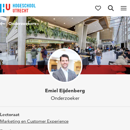
Direct naar de inhoud
Direct naar de hoofdnavigatie
Direct naar de zoekfunctie
Onderzoekers
Emiel Eijdenberg
Onderzoeker
Lectoraat
Marketing en Customer Experience