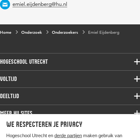
Email
emiel.eijdenberg@hu.nl
Home
Onderzoek
Onderzoekers
Emiel Eijdenberg
Hogeschool Utrecht
Voltijdopleidingen
Voltijd
Deeltijdopleidingen
Associate degree
Deeltijd
Onderzoek
Bachelor
Samenwerken
Associate degree
Meer HU sites
Master
Over de HU
Bachelor
We respecteren je privacy
Studiekeuze voltijd
HU International
Werken bij de HU
Post-bachelor
Hogeschool Utrecht en
derde partijen
maken gebruik van
Hier komt alles samen
HU Bibliotheek
Contact