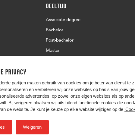
Deeltijd
Associate degree
Bachelor
Post-bachelor
Master
Post-master
e privacy
Studiekeuze deeltijd
derde partijen
maken gebruik van cookies om je beter van dienst te zij
 personaliseren en verbeteren wij onze websites op basis van jouw g
onaliseerde advertenties, op zowel onze eigen websites als op ande
t wilt. Bij weigeren plaatsen wij uitsluitend functionele cookies die nood
van de website. Je kunt je keuze op elke website wijzigen op de
‘Cook
Hier komt alles samen
ies
Weigeren
Colofon
Privacy
Cookies
Inkoop
Nieuwsbrief
H