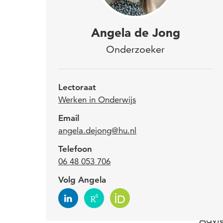
Dr. 
Angela de Jong
verb
Onderzoeker
gesp
leid
Lectoraat
van 
Werken in Onderwijs
Email
angela.dejong@hu.nl
Ange
Telefoon
innov
06 48 053 706
Stich
van 
Volg Angela
Hierv
Advie