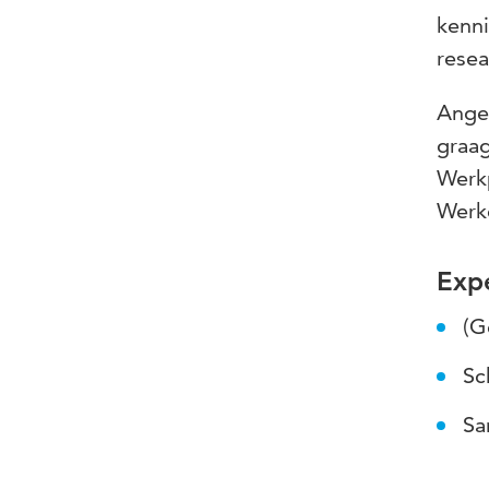
kenni
resea
Angel
graag
Werkp
Werk
Expe
(G
Sc
Sa