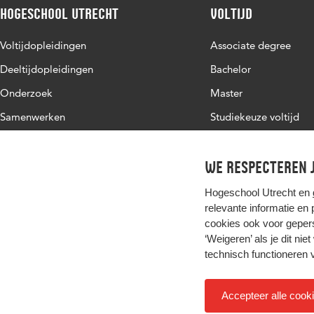
Hogeschool Utrecht
Voltijd
Voltijdopleidingen
Associate degree
Deeltijdopleidingen
Bachelor
Onderzoek
Master
Samenwerken
Studiekeuze voltijd
Over de HU
Werken bij de HU
We respecteren j
Contact
Hogeschool Utrecht en
relevante informatie en
cookies ook voor gepers
‘Weigeren’ als je dit nie
technisch functioneren 
Accepteer alle cook