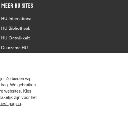
Meer HU sites
HU International
HU Bibliotheek
HU Ontwikkelt
Duurzame HU
Intranet
Trajectum
n. Zo bieden wij
edrag. We gebruiken
re websites. Kies
zakelijk zijn voor het
ies‘-pagina
.
oog contrast
© 2026 Hogeschool Utrecht