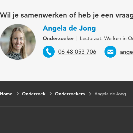
Wil je samenwerken of heb je een vraa
Angela de Jong
Onderzoeker
Lectoraat: Werken in O
Telefoon
Emai
06 48 053 706
ange
Home
Onderzoek
Onderzoekers
Angela de Jong