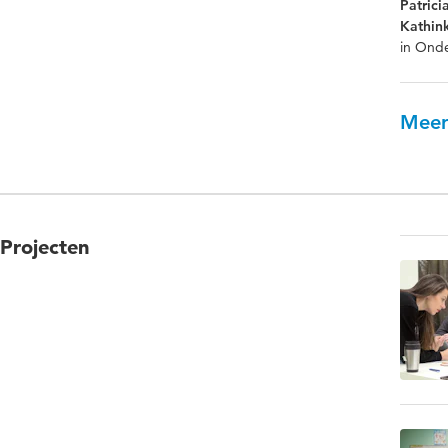
Patrici
Kathin
in Onde
Meer
Projecten