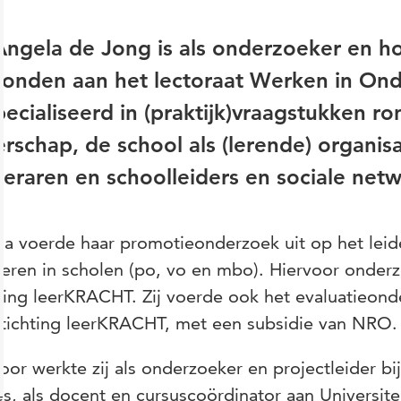
Angela de Jong is als onderzoeker en 
onden aan het lectoraat Werken in Onder
ecialiseerd in (praktijk)vraagstukken r
erschap, de school als (lerende) organisa
leraren en schoolleiders en sociale net
la voerde haar promotieonderzoek uit op het le
eren in scholen (po, vo en mbo). Hiervoor onder
ting leerKRACHT. Zij voerde ook het evaluatieonde
Stichting leerKRACHT, met een subsidie van NRO.
oor werkte zij als onderzoeker en projectleider 
s, als docent en cursuscoördinator aan Universitei