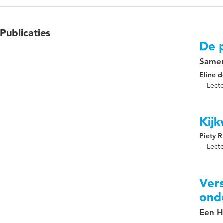
Publicaties
De 
Samen
Eline d
Lecto
Kij
Piety R
Lecto
Ver
onde
Een H