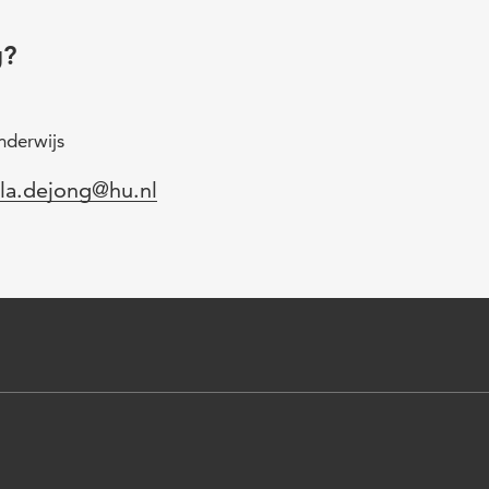
g?
nderwijs
l
la.dejong@hu.nl