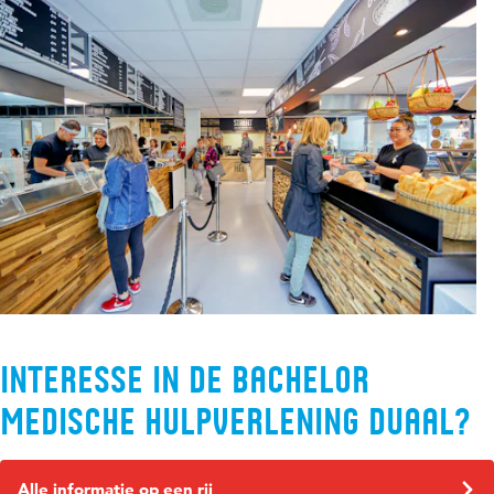
het
21+-toelatingsonderzoek
haalt. Schrijf je in voor de
opleiding via
Studielink
en meld je aan voor het
onderzoek.
Interesse in de bachelor
Medische Hulpverlening Duaal?
Alle informatie op een rij