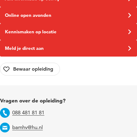
Online open avonden
Kennismaken op locatie
Meld je direct aan
Vragen over de opleiding?
088 481 81 81
Telefoon
bamhv@hu.nl
Email