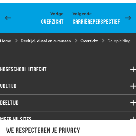
Vorige
Volgende
Overzicht
Carrièreperspectief
Home
Deeltijd, duaal en cursussen
Overzicht
De opleiding
Hogeschool Utrecht
Voltijdopleidingen
Voltijd
Deeltijdopleidingen
Associate degree
Deeltijd
Onderzoek
Bachelor
Samenwerken
Associate degree
Meer HU sites
Master
Over de HU
Bachelor
We respecteren je privacy
Studiekeuze voltijd
HU International
Werken bij de HU