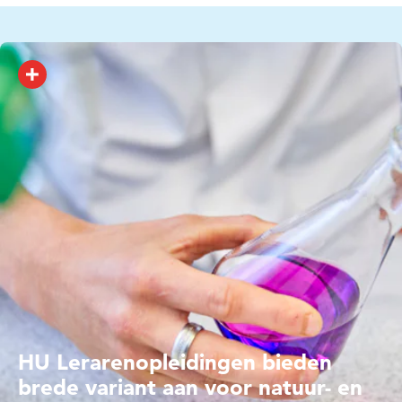
flinke vergoeding. Ben je benieuwd of je ook in aanmerking
komt voor een tegemoetkoming in de kosten voor een van
onze opleidingen?
Lees meer over de Lerarenbeurs en andere subsidies
en hoe deze aan te vragen
HU Lerarenopleidingen bieden
brede variant aan voor natuur- en