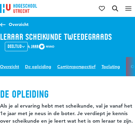
Direct naar de inhoud
Direct naar de hoofdnavigatie
Direct naar de zoekfunctie
Overzicht
Leraar Scheikunde tweedegraads
Deeltijd
4 jaar
Overzicht
De opleiding
Carrièreperspectief
Toelating
O
De opleiding
Als je al ervaring hebt met scheikunde, val je vanaf het
1e jaar met je neus in de boter. Je verdiept je kennis
over scheikunde en je leert wat het is om leraar te zijn.