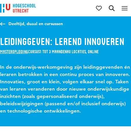
Direct naar de inhoud
Direct naar de hoofdnavigatie
Direct naar de zoekfunctie
Deeltijd, duaal en cursussen
Leidinggeven: lerend innoveren
Masteropleiding
Cursus
1 tot 3 maanden
HU locaties, Online
In de onderwijs-werkomgeving zijn leidinggevenden én
leraren betrokken in een continu proces van innoveren.
Innovaties, groot en klein, volgen elkaar snel op. Taken
van leraren veranderen door nieuwe onderwijskundige
inzichten (zoals gepersonaliseerd onderwijs),
beleidswijzigingen (passend en/of inclusief onderwijs)
en technologische ontwikkelingen.