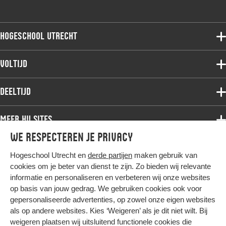
Hogeschool Utrecht
Voltijdopleidingen
Voltijd
Deeltijdopleidingen
Associate degree
Deeltijd
Onderzoek
Bachelor
Samenwerken
Associate degree
Meer HU sites
Master
Over de HU
Bachelor
We respecteren je privacy
Studiekeuze voltijd
HU International
Werken bij de HU
Post-bachelor
Hogeschool Utrecht en
derde partijen
maken gebruik van
Hier komt alles samen
HU Bibliotheek
Contact
Master
cookies om je beter van dienst te zijn. Zo bieden wij relevante
HU Ontwikkelt
informatie en personaliseren en verbeteren wij onze websites
Post-master
op basis van jouw gedrag. We gebruiken cookies ook voor
Duurzame HU
Studiekeuze deeltijd
gepersonaliseerde advertenties, op zowel onze eigen websites
Intranet
als op andere websites. Kies ‘Weigeren’ als je dit niet wilt. Bij
Colofon
weigeren plaatsen wij uitsluitend functionele cookies die