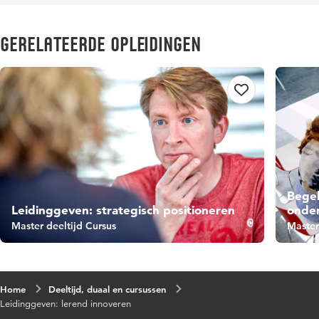
Gerelateerde opleidingen
Begel
Leidinggeven: strategisch positioneren
onder
Master deeltijd Cursus
Master
Home
Deeltijd, duaal en cursussen
Leidinggeven: lerend innoveren