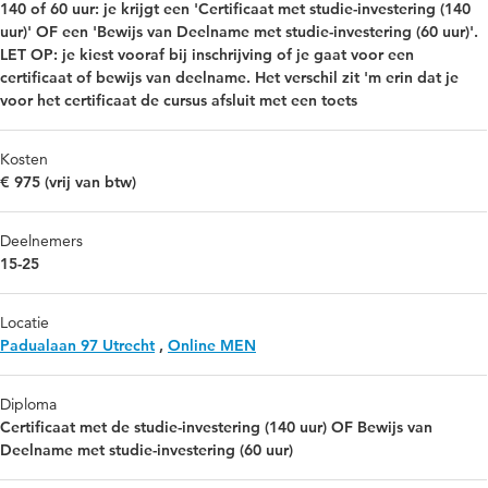
140 of 60 uur: je krijgt een 'Certificaat met studie-investering (140
uur)' OF een 'Bewijs van Deelname met studie-investering (60 uur)'.
LET OP: je kiest vooraf bij inschrijving of je gaat voor een
certificaat of bewijs van deelname. Het verschil zit 'm erin dat je
voor het certificaat de cursus afsluit met een toets
Kosten
€ 975 (vrij van btw)
Deelnemers
15-25
Locatie
Padualaan 97 Utrecht
,
Online MEN
Diploma
Certificaat met de studie-investering (140 uur) OF Bewijs van
Deelname met studie-investering (60 uur)