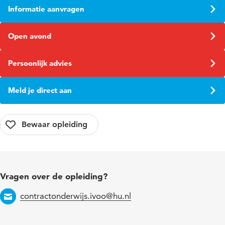
Informatie aanvragen
Open avond
Persoonlijk advies
Meld je direct aan
Vragen over de opleiding?
contractonderwijs.ivoo@hu.nl
Email