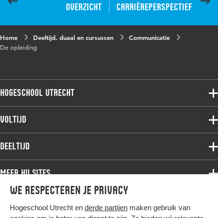
Overzicht
Carrièreperspectief
Home
Deeltijd, duaal en cursussen
Communicatie
De opleiding
Hogeschool Utrecht
Voltijdopleidingen
Voltijd
Deeltijdopleidingen
Associate degree
Deeltijd
Onderzoek
Bachelor
Samenwerken
Associate degree
Meer HU sites
Master
Over de HU
Bachelor
We respecteren je privacy
Studiekeuze voltijd
HU International
Werken bij de HU
Post-bachelor
Hogeschool Utrecht en
derde partijen
maken gebruik van
Hier komt alles samen
HU Bibliotheek
Contact
Master