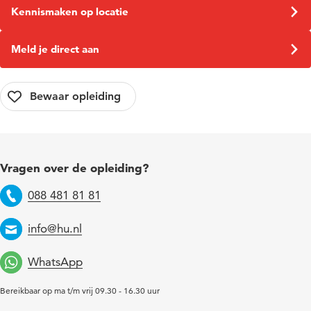
Kennismaken op locatie
Meld je direct aan
Vragen over de opleiding?
088 481 81 81
Telefoon
info@hu.nl
Email
WhatsApp
Bereikbaar op ma t/m vrij 09.30 - 16.30 uur