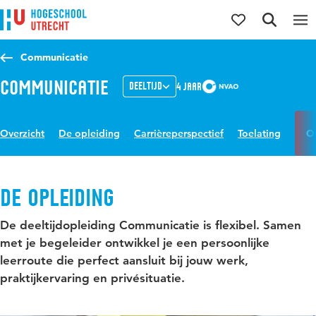
Direct naar de inhoud
Direct naar de hoofdnavigatie
Direct naar de zoekfunctie
Communicatie
Communicatie
Deeltijd
4 jaar
Overzicht
De opleiding
Carrièreperspectief
Toelating
O
De opleiding
De deeltijdopleiding Communicatie is flexibel. Samen
met je begeleider ontwikkel je een persoonlijke
leerroute die perfect aansluit bij jouw werk,
praktijkervaring en privésituatie.