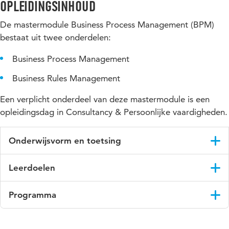
Opleidingsinhoud
De mastermodule Business Process Management (BPM)
bestaat uit twee onderdelen:
Business Process Management
Business Rules Management
Een verplicht onderdeel van deze mastermodule is een
opleidingsdag in Consultancy & Persoonlijke vaardigheden.
Onderwijsvorm en toetsing
Tijdens de mastermodule krijg je klassikaal onderwijs. Daarbij
Leerdoelen
deel je ook jouw praktijkervaring met de andere deelnemers.
Een module wordt afgesloten met een schriftelijk tentamen,
Business Process Management
een paper of presentatie en een opleidingsdag Consultancy
Programma
Je weet wat BPM inhoud en wat voor meerwaarde kan het
en Persoonlijke Vaardigheden.
opleveren
Business Process Management
De volgende onderwerpen komen aan bod: