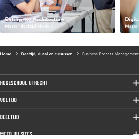
Enterprise Architecture
Digit
Master deeltijd Module
Master
Home
Deeltijd, duaal en cursussen
Business Process Management
Hogeschool Utrecht
Voltijdopleidingen
Voltijd
Deeltijdopleidingen
Associate degree
Deeltijd
Onderzoek
Bachelor
Samenwerken
Associate degree
Meer HU sites
Master
Over de HU