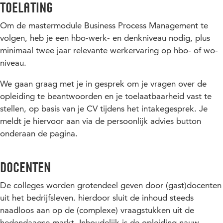
Je weet wat processen zijn en kent de verschillende
Toelating
processen
Inleiding huidige strategische en organisatorische
Om de mastermodule Business Process Management te
Je kent de basis van organisatie, proces en activiteit
vraagstukken
volgen, heb je een hbo-werk- en denkniveau nodig, plus
diagrammen
Theoretische achtergrond en de best practices van
minimaal twee jaar relevante werkervaring op hbo- of wo-
Je kent modelleerconcepten voor processen en
Business Process Management (BPM)
niveau.
activiteiten
BPM maturity (volwassenheidsniveaus BPM)
Je bent in staat om bedrijfsprocessen te ontwerpen
We gaan graag met je in gesprek om je vragen over de
BPM-lifecycle
(BPMN) en de link met de business rules en Lean (Six
opleiding te beantwoorden en je toelaatbaarheid vast te
Sigma) te begrijpen
Ontwerpen/ modelleren van processen
stellen, op basis van je CV tijdens het intakegesprek. Je
meldt je hiervoor aan via de persoonlijk advies button
Je bent in staat processen te analyseren (Process mining
Procesmodelleren aan de hand van ‘Business Process
en Lean Management)
Modeling Notation’ (BPMN)
onderaan de pagina.
Je begrijpt dat alleen een procesmodel en een analyse
Analyseren van processen
nog niet voldoende is voor continu verbeteren
Docenten
Process mining
Je snapt dat optimaliseren van processen ook een
Lean Management
De colleges worden grotendeel geven door (gast)docenten
gedragselement met zich meebrengt
uit het bedrijfsleven. hierdoor sluit de inhoud steeds
Optimaliseren van processen
Je kent verschillende werkwijzen voor de dagelijkse
naadloos aan op de (complexe) vraagstukken uit de
controle en onderhoud processen (borgen)
Implementeren van procesverbeteringen – de menselijke
hedendaagse markt. Inhoudelijk is de opleiding nauw