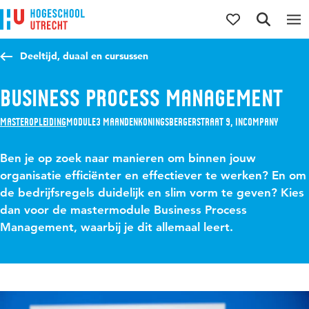
Direct naar de inhoud
Direct naar de hoofdnavigatie
Direct naar de zoekfunctie
Deeltijd, duaal en cursussen
Business Process Management
Masteropleiding
Module
3 maanden
Koningsbergerstraat 9, Incompany
Ben je op zoek naar manieren om binnen jouw
organisatie efficiënter en effectiever te werken? En om
de bedrijfsregels duidelijk en slim vorm te geven? Kies
dan voor de mastermodule Business Process
Management, waarbij je dit allemaal leert.