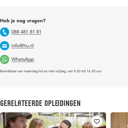
Heb je nog vragen?
088 481 81 81
Telefoon
info@hu.nl
Email
WhatsApp
Bereikbaar van maandag tot en met vrijdag, van 9.30 tot 16.30 uur
Gerelateerde opleidingen