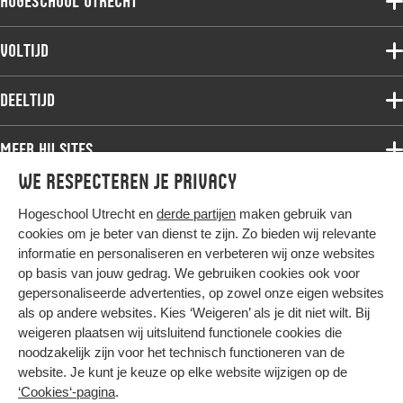
Hogeschool Utrecht
Voltijdopleidingen
Voltijd
Deeltijdopleidingen
Associate degree
Deeltijd
Onderzoek
Bachelor
Samenwerken
Associate degree
Meer HU sites
Master
Over de HU
Bachelor
We respecteren je privacy
Studiekeuze voltijd
HU International
Werken bij de HU
Post-bachelor
Hogeschool Utrecht en
derde partijen
maken gebruik van
Hier komt alles samen
HU Bibliotheek
Contact
Master
cookies om je beter van dienst te zijn. Zo bieden wij relevante
HU Ontwikkelt
informatie en personaliseren en verbeteren wij onze websites
Post-master
op basis van jouw gedrag. We gebruiken cookies ook voor
Duurzame HU
Studiekeuze deeltijd
gepersonaliseerde advertenties, op zowel onze eigen websites
Intranet
als op andere websites. Kies ‘Weigeren’ als je dit niet wilt. Bij
Colofon
weigeren plaatsen wij uitsluitend functionele cookies die
Trajectum
noodzakelijk zijn voor het technisch functioneren van de
Privacy
website. Je kunt je keuze op elke website wijzigen op de
Cookies
‘Cookies‘-pagina
.