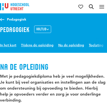
Direct naar de inhoud
Direct naar de hoofdnavigatie
Direct naar de zoekfunctie
Pedagogiek
Pedagogiek
Voltijd
In het kort
Tijdens de opleiding
Na de opleiding
Toelating
Na de opleiding
Met je pedagogiekdiploma heb je veel mogelijkheden.
Je kunt bij veel organisaties en instellingen aan de slag
om ondersteuning bij opvoeding te bieden. Hierbij
help je opvoeders verder en zorg je voor onderlinge
verbinding.