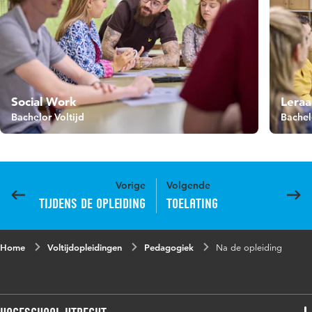
Social Work
Leraa
Bachelor Voltijd
Bachel
Vorige
Volgende
Tijdens de opleiding
Toelating
Home
Voltijdopleidingen
Pedagogiek
Na de opleiding