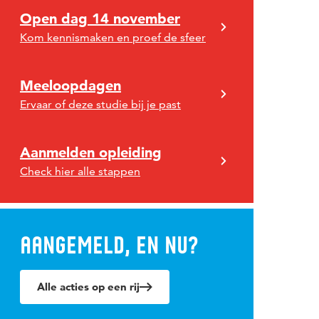
Open dag 14 november
Kom kennismaken en proef de sfeer
Meeloopdagen
Ervaar of deze studie bij je past
Aanmelden opleiding
Check hier alle stappen
Aangemeld, en nu?
Alle acties op een rij