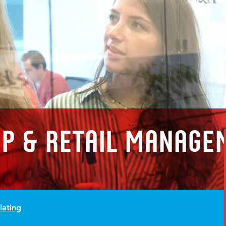
p & Retail Manage
lating