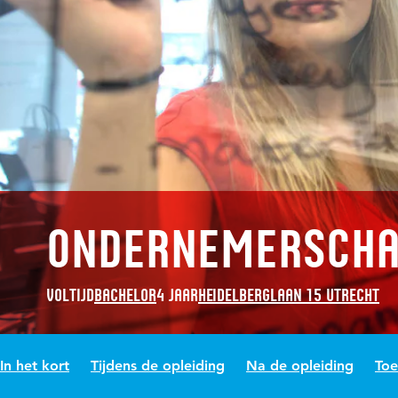
Ondernemerscha
Voltijd
Bachelor
4 jaar
Heidelberglaan 15 Utrecht
In het kort
Tijdens de opleiding
Na de opleiding
Toe