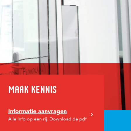
ment
Maak kennis
Informatie aanvragen
Alle info op een rij. Download de pdf