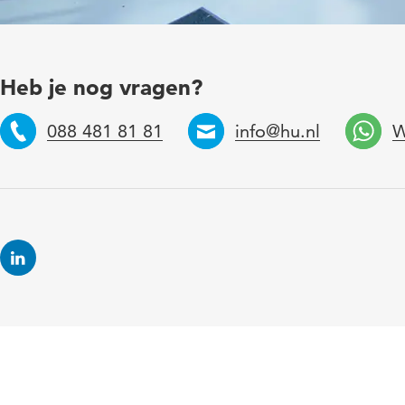
Heb je nog vragen?
088 481 81 81
info@hu.nl
W
Telefoon
Email