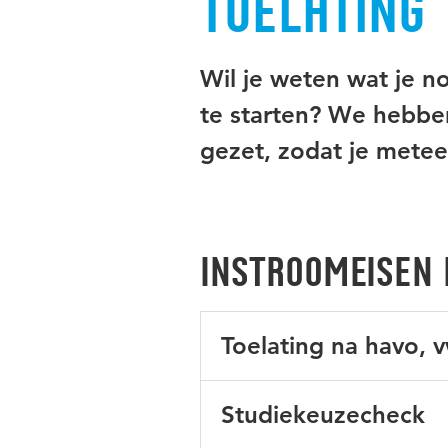
Toelating
Wil je weten wat je 
te starten? We hebben 
gezet, zodat je metee
Instroomeisen
Toelating na havo, 
Je kunt starten met een havo
Studiekeuzecheck
Lees meer over
doorstuderen