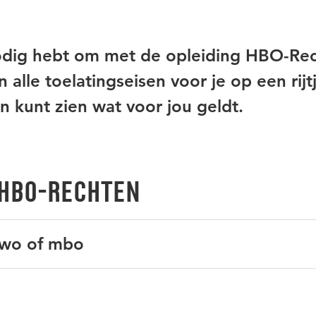
nodig hebt om met de opleiding HBO-Re
alle toelatingseisen voor je op een rijt
n kunt zien wat voor jou geldt.
 HBO-Rechten
vwo of mbo
-, vwo- of mbo-4-diploma
 na mbo
.