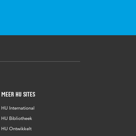
Meer HU sites
HU International
HU Bibliotheek
HU Ontwikkelt