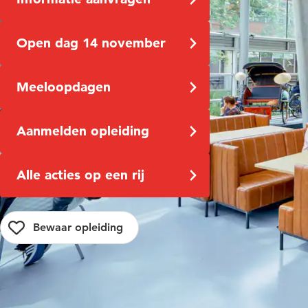
Open dag 14 november
Meeloopdagen
Aanmelden opleiding
Alle acties op een rij