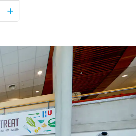
t, doe
ing