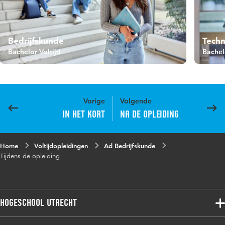
Bedrijfskunde
Techn
Bachelor Voltijd
Bachel
Vorige
Volgende
In het kort
Na de opleiding
Home
Voltijdopleidingen
Ad Bedrijfskunde
Tijdens de opleiding
Hogeschool Utrecht
Voltijdopleidingen