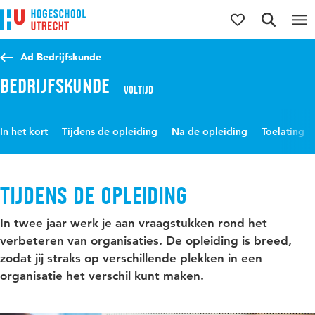
Direct naar de inhoud
Direct naar de hoofdnavigatie
Direct naar de zoekfunctie
Ad Bedrijfskunde
Bedrijfskunde
Voltijd
In het kort
Tijdens de opleiding
Na de opleiding
Toelating
Tijdens de opleiding
In twee jaar werk je aan vraagstukken rond het
verbeteren van organisaties. De opleiding is breed,
zodat jij straks op verschillende plekken in een
organisatie het verschil kunt maken.