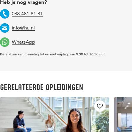
Heb je nog vragen?
088 481 81 81
Telefoon
info@hu.nl
Email
WhatsApp
Bereikbaar van maandag tot en met vrijdag, van 9.30 tot 16.30 uur
Gerelateerde opleidingen