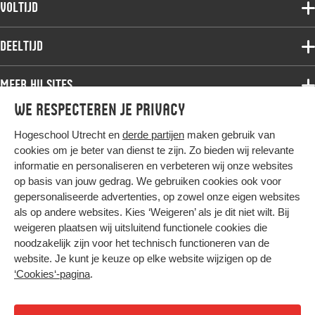
Voltijd
Deeltijdopleidingen
Associate degree
Deeltijd
Onderzoek
Bachelor
Samenwerken
Associate degree
Meer HU sites
Master
Over de HU
Bachelor
We respecteren je privacy
Studiekeuze voltijd
HU International
Werken bij de HU
Post-bachelor
Hogeschool Utrecht en
derde partijen
maken gebruik van
Hier komt alles samen
HU Bibliotheek
Contact
Master
cookies om je beter van dienst te zijn. Zo bieden wij relevante
HU Ontwikkelt
informatie en personaliseren en verbeteren wij onze websites
Post-master
op basis van jouw gedrag. We gebruiken cookies ook voor
Duurzame HU
Studiekeuze deeltijd
gepersonaliseerde advertenties, op zowel onze eigen websites
Intranet
als op andere websites. Kies ‘Weigeren’ als je dit niet wilt. Bij
Colofon
weigeren plaatsen wij uitsluitend functionele cookies die
Trajectum
noodzakelijk zijn voor het technisch functioneren van de
Privacy
website. Je kunt je keuze op elke website wijzigen op de
Cookies
‘Cookies‘-pagina
.
Inkoop
Nieuwsbrief