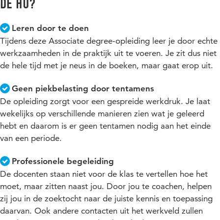
de HU?
met de studieloopbaanbegeleider een studieplanning op te
stellen.
Leren door te doen
Tijdens deze Associate degree-opleiding leer je door echte
Het betreft hier geen bindend advies: je hoeft het advies niet
op te volgen. Uiteraard gaan we ervan uit dat je het advies
werkzaamheden in de praktijk uit te voeren. Je zit dus niet
zorgvuldig weegt.
de hele tijd met je neus in de boeken, maar gaat erop uit.
Geen piekbelasting door tentamens
De opleiding zorgt voor een gespreide werkdruk. Je laat
wekelijks op verschillende manieren zien wat je geleerd
hebt en daarom is er geen tentamen nodig aan het einde
van een periode.
Professionele begeleiding
De docenten staan niet voor de klas te vertellen hoe het
moet, maar zitten naast jou. Door jou te coachen, helpen
zij jou in de zoektocht naar de juiste kennis en toepassing
daarvan. Ook andere contacten uit het werkveld zullen