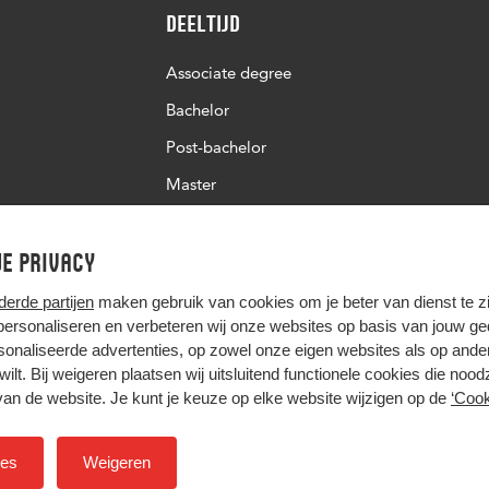
Deeltijd
Associate degree
Bachelor
Post-bachelor
Master
Post-master
e privacy
Studiekeuze deeltijd
derde partijen
maken gebruik van cookies om je beter van dienst te zij
 personaliseren en verbeteren wij onze websites op basis van jouw g
onaliseerde advertenties, op zowel onze eigen websites als op ande
t wilt. Bij weigeren plaatsen wij uitsluitend functionele cookies die nood
van de website. Je kunt je keuze op elke website wijzigen op de
‘Cook
Hier komt alles samen
ies
Weigeren
Colofon
Privacy
Cookies
Inkoop
Nieuwsbrief
H