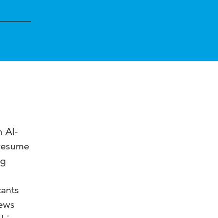
n AI-
 resume
ng
cants
iews