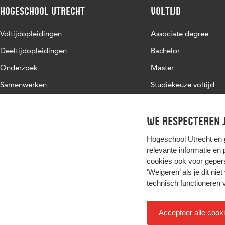
Hogeschool Utrecht
Voltijd
Voltijdopleidingen
Associate degree
Deeltijdopleidingen
Bachelor
Onderzoek
Master
Samenwerken
Studiekeuze voltijd
Over de HU
Werken bij de HU
We respecteren j
Contact
Hogeschool Utrecht en
relevante informatie en
cookies ook voor gepers
‘Weigeren’ als je dit nie
technisch functioneren 
Accepteer alle cook