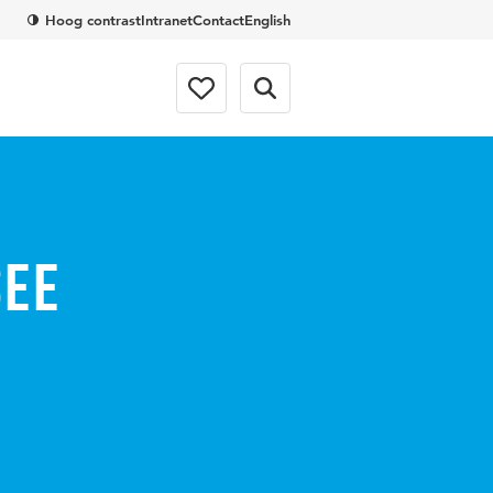
Hoog contrast
Intranet
Contact
English
see