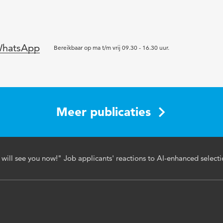
978-961-286-998-4
hatsApp
d selection, applicant perceptions, AIDUA model, transpar
Bereikbaar op ma t/m vrij 09.30 - 16.30 uur.
ss, human-AI collaboration
um.fov.4.2025.13
Meer publicaties
 will see you now!" Job applicants' reactions to AI-enhanced select