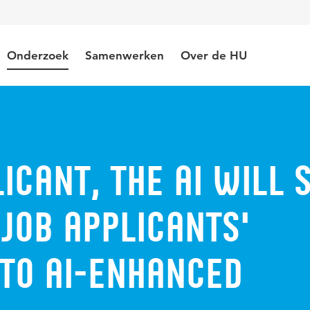
Onderzoek
Samenwerken
Over de HU
icant, the AI will 
Job applicants'
 to AI-enhanced