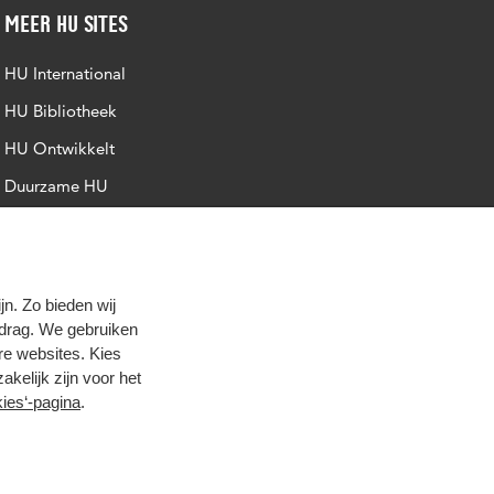
Meer HU sites
HU International
HU Bibliotheek
HU Ontwikkelt
Duurzame HU
Intranet
Trajectum
n. Zo bieden wij
edrag. We gebruiken
re websites. Kies
zakelijk zijn voor het
ies‘-pagina
.
oog contrast
© 2026 Hogeschool Utrecht