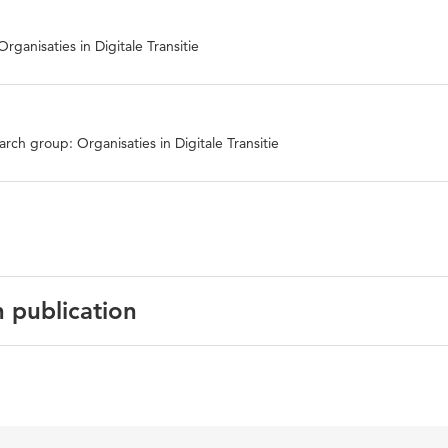
ganisaties in Digitale Transitie
rch group: Organisaties in Digitale Transitie
n publication
eConference: Empowering Transformation: Shaping Digital
r All: Conference Proceedings