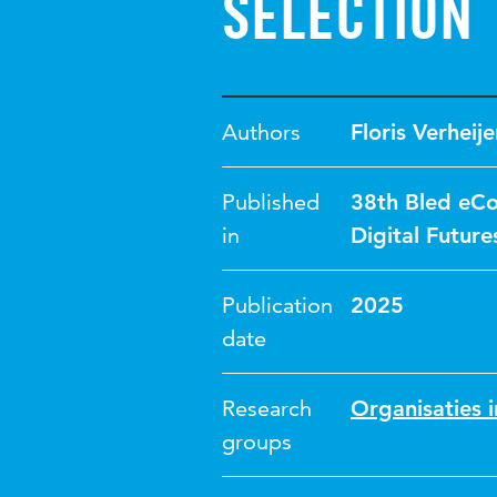
selection
Authors
Floris Verheij
Published
38th Bled eCo
in
Digital Future
Publication
2025
date
Research
Organisaties i
groups