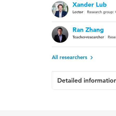
Xander Lub
Lector
Research group: Or
Ran Zhang
Teacher-researcher
Resea
All researchers
Detailed informatio
Language
Engels
Published in
38th Bled 
Futures fo