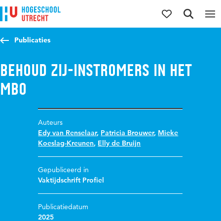
Direct naar de inhoud
Direct naar de hoofdnavigatie
Direct naar de zoekfunctie
Publicaties
Behoud zij-instromers in het
mbo
Auteurs
Edy van Renselaar
,
Patricia Brouwer
,
Mieke
Koeslag-Kreunen
,
Elly de Bruijn
Gepubliceerd in
Vaktijdschrift Profiel
Publicatiedatum
2025