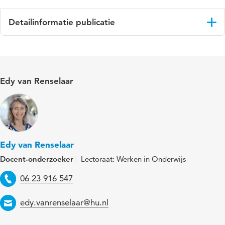
Detailinformatie publicatie
Taal
Nederlands
Gepubliceerd
Vaktijdschrift Profiel
Edy van Renselaar
in
Jaar en
34 6
volume
Trefwoorden
zij-instromers, middelbaar
Edy van Renselaar
beroepsonderwijs (mbo), inductietrajecten
Docent-onderzoeker
Lectoraat: Werken in Onderwijs
Paginabereik
20-22
Telefoon
06 23 916 547
Email
edy.vanrenselaar@hu.nl