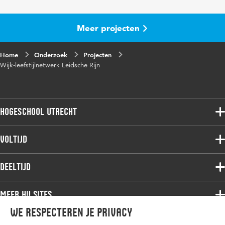
Meer projecten
Home
Onderzoek
Projecten
Wijk-leefstijlnetwerk Leidsche Rijn
Hogeschool Utrecht
Voltijdopleidingen
Voltijd
Deeltijdopleidingen
Associate degree
Deeltijd
Onderzoek
Bachelor
Samenwerken
Associate degree
Meer HU sites
Master
Over de HU
Bachelor
We respecteren je privacy
Studiekeuze voltijd
HU International
Werken bij de HU
Post-bachelor