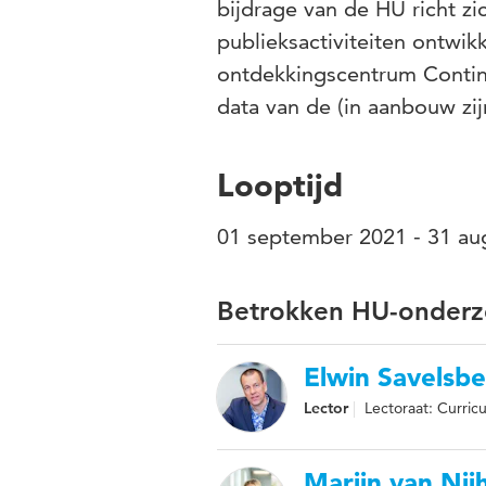
bijdrage van de HU richt z
publieksactiviteiten ontw
ontdekkingscentrum Contin
data van de (in aanbouw z
Looptijd
01 september 2021 - 31 au
Betrokken HU-onderz
Elwin Savelsb
Lector
Lectoraat: Curri
Marijn van Nij