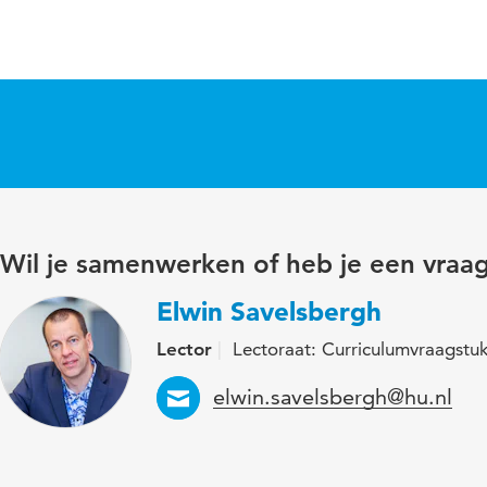
Wil je samenwerken of heb je een vraa
Elwin Savelsbergh
Lector
Lectoraat: Curriculumvraagst
Email
elwin.savelsbergh@hu.nl