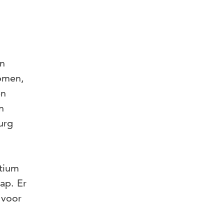
en
nomen,
en
n
urg
tium
ap. Er
 voor