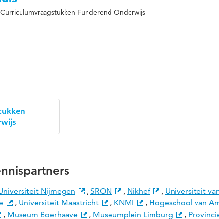
: Curriculumvraagstukken Funderend Onderwijs
tukken
wijs
nnispartners
niversiteit Nijmegen
,
SRON
,
Nikhef
,
Universiteit va
e
,
Universiteit Maastricht
,
KNMI
,
Hogeschool van A
,
Museum Boerhaave
,
Museumplein Limburg
,
Provinci