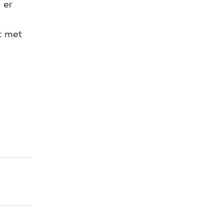
 er
t met