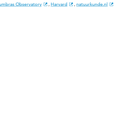
umbras Observatory
,
Harvard
,
natuurkunde.nl