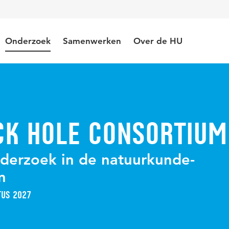
Onderzoek
Samenwerken
Over de HU
ck Hole Consortium
nderzoek in de natuurkunde-
n
tus 2027