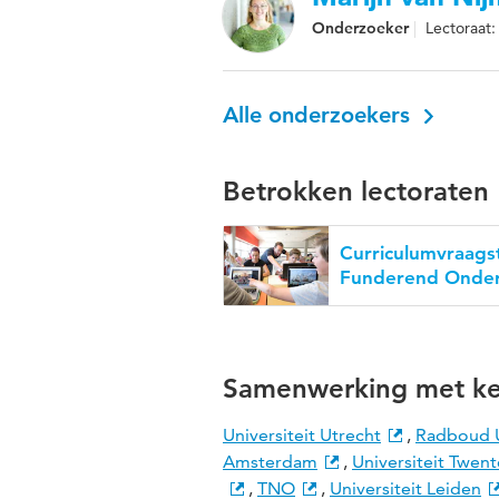
Onderzoeker
Lectoraat
Alle onderzoekers
Betrokken lectoraten
Curriculumvraags
Funderend Onder
Samenwerking met ke
Universiteit Utrecht
,
Radboud U
Amsterdam
,
Universiteit Twent
,
TNO
,
Universiteit Leiden