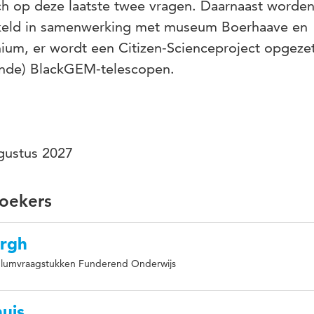
ich op deze laatste twee vragen. Daarnaast worden
ikkeld in samenwerking met museum Boerhaave en
ium, er wordt een Citizen-Scienceproject opgeze
ijnde) BlackGEM-telescopen.
gustus 2027
oekers
ergh
culumvraagstukken Funderend Onderwijs
huis