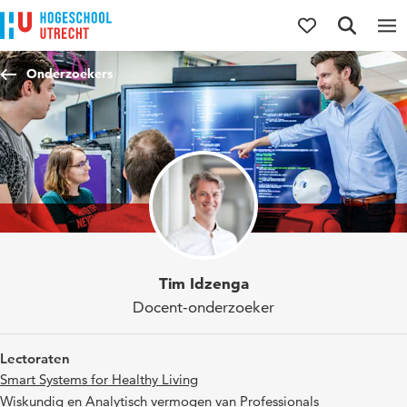
Direct naar de inhoud
Direct naar de hoofdnavigatie
Direct naar de zoekfunctie
Onderzoekers
Tim Idzenga
Docent-onderzoeker
Lectoraten
Smart Systems for Healthy Living
Wiskundig en Analytisch vermogen van Professionals