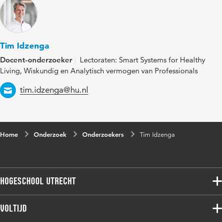
Tim Idzenga
Docent-onderzoeker
Lectoraten: Smart Systems for Healthy
Living, Wiskundig en Analytisch vermogen van Professionals
Email
tim.idzenga@hu.nl
Home
Onderzoek
Onderzoekers
Tim Idzenga
Hogeschool Utrecht
Voltijdopleidingen
Voltijd
Deeltijdopleidingen