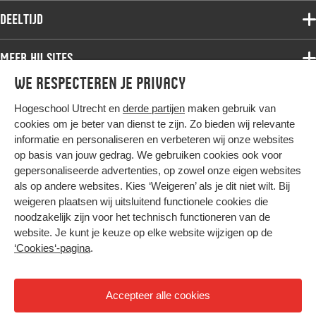
Associate degree
Deeltijd
Onderzoek
Bachelor
Samenwerken
Associate degree
Meer HU sites
Master
Over de HU
Bachelor
We respecteren je privacy
Studiekeuze voltijd
HU International
Werken bij de HU
Post-bachelor
Hogeschool Utrecht en
derde partijen
maken gebruik van
Hier komt alles samen
HU Bibliotheek
Contact
Master
cookies om je beter van dienst te zijn. Zo bieden wij relevante
HU Ontwikkelt
informatie en personaliseren en verbeteren wij onze websites
Post-master
op basis van jouw gedrag. We gebruiken cookies ook voor
Duurzame HU
Studiekeuze deeltijd
gepersonaliseerde advertenties, op zowel onze eigen websites
Intranet
als op andere websites. Kies ‘Weigeren’ als je dit niet wilt. Bij
Colofon
weigeren plaatsen wij uitsluitend functionele cookies die
Trajectum
noodzakelijk zijn voor het technisch functioneren van de
Privacy
website. Je kunt je keuze op elke website wijzigen op de
Cookies
‘Cookies‘-pagina
.
Inkoop
Nieuwsbrief
Accepteer alle cookies