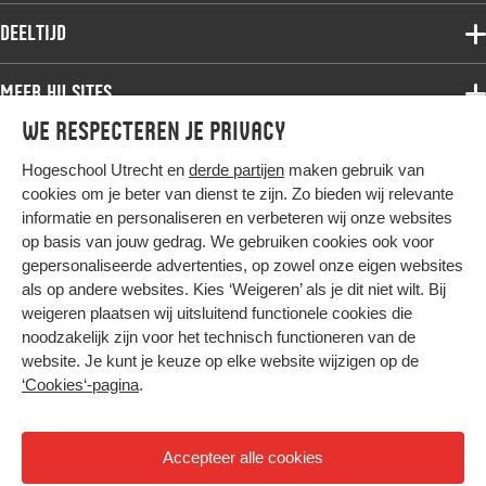
Associate degree
Deeltijd
Onderzoek
Bachelor
Samenwerken
Associate degree
Meer HU sites
Master
Over de HU
Bachelor
We respecteren je privacy
Studiekeuze voltijd
HU International
Werken bij de HU
Post-bachelor
Hogeschool Utrecht en
derde partijen
maken gebruik van
Hier komt alles samen
HU Bibliotheek
Contact
Master
cookies om je beter van dienst te zijn. Zo bieden wij relevante
HU Ontwikkelt
informatie en personaliseren en verbeteren wij onze websites
Post-master
op basis van jouw gedrag. We gebruiken cookies ook voor
Duurzame HU
Studiekeuze deeltijd
gepersonaliseerde advertenties, op zowel onze eigen websites
Intranet
als op andere websites. Kies ‘Weigeren’ als je dit niet wilt. Bij
Colofon
weigeren plaatsen wij uitsluitend functionele cookies die
Trajectum
noodzakelijk zijn voor het technisch functioneren van de
Privacy
website. Je kunt je keuze op elke website wijzigen op de
Cookies
‘Cookies‘-pagina
.
Inkoop
Nieuwsbrief
Accepteer alle cookies