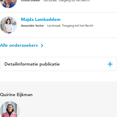
Onderzoeker
Lectoraat: Toegang tot het Recht
Majda Lamkaddem
Associate lector
Lectoraat: Toegang tot het Recht
Alle onderzoekers
Detailinformatie publicatie
Taal
Nederlands
Gepubliceerd
Rechtstreeks, het recht als struikelblok
Quirine Eijkman
in
Jaar en
2026 1
volume