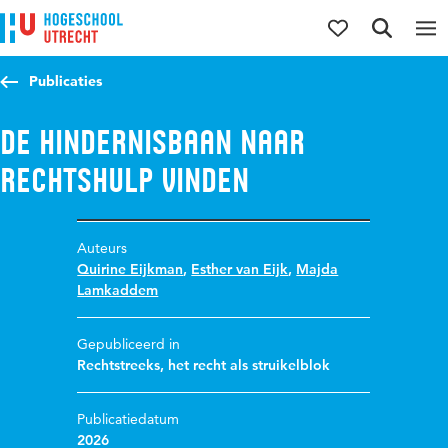
Direct naar de inhoud
Direct naar de hoofdnavigatie
Direct naar de zoekfunctie
Publicaties
De hindernisbaan naar
rechtshulp vinden
Auteurs
Quirine Eijkman
,
Esther van Eijk
,
Majda
Lamkaddem
Gepubliceerd in
Rechtstreeks, het recht als struikelblok
Publicatiedatum
2026