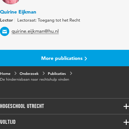
Trefwoorden
rechtshulp, juridische advisering,
Quirine Eijkman
kwetsbare groepen
Lector
Lectoraat: Toegang tot het Recht
Paginabereik
14-21
Email
quirine.eijkman@hu.nl
More publications
Home
Onderzoek
Publicaties
De hindernisbaan naar rechtshulp vinden
Hogeschool Utrecht
Voltijdopleidingen
Voltijd
Deeltijdopleidingen