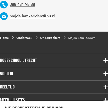
Telefoon
088 481 98 88
Email
majda.lamkaddem@hu.nl
Home
Onderzoek
Onderzoekers
Majda Lamkaddem
Hogeschool Utrecht
Voltijdopleidingen
Voltijd
Deeltijdopleidingen
Associate degree
Deeltijd
Onderzoek
Bachelor
Samenwerken
Associate degree
Meer HU sites
Master
Over de HU
Bachelor