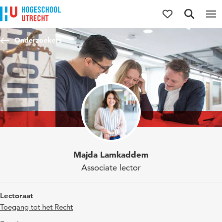
Direct naar de inhoud
Direct naar de hoofdnavigatie
Direct naar de zoekfunctie
Onderzoekers
Majda Lamkaddem
Associate lector
Lectoraat
Toegang tot het Recht