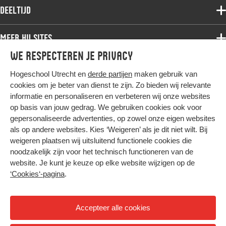
Associate degree
Deeltijd
Onderzoek
Bachelor
Samenwerken
Associate degree
Meer HU sites
Master
Over de HU
Bachelor
We respecteren je privacy
Studiekeuze voltijd
HU International
Werken bij de HU
Post-bachelor
Hogeschool Utrecht en
derde partijen
maken gebruik van
Hier komt alles samen
HU Bibliotheek
Contact
Master
cookies om je beter van dienst te zijn. Zo bieden wij relevante
HU Ontwikkelt
informatie en personaliseren en verbeteren wij onze websites
Post-master
op basis van jouw gedrag. We gebruiken cookies ook voor
Duurzame HU
Studiekeuze deeltijd
gepersonaliseerde advertenties, op zowel onze eigen websites
Intranet
als op andere websites. Kies ‘Weigeren’ als je dit niet wilt. Bij
Colofon
weigeren plaatsen wij uitsluitend functionele cookies die
Trajectum
noodzakelijk zijn voor het technisch functioneren van de
Privacy
website. Je kunt je keuze op elke website wijzigen op de
Cookies
‘Cookies‘-pagina
.
Inkoop
Nieuwsbrief
Accepteer alle cookies
Hoog contrast