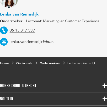
Lenka van Riemsdijk
Onderzoeker
Lectoraat: Marketing en Customer Experience
Telefoon
06 13 317 559
Email
lenka.vanriemsdijk@hu.nl
Home
Onderzoek
Onderzoekers
Lenka van Riemsdijk
Hogeschool Utrecht
Voltijdopleidingen
Voltijd
Deeltijdopleidingen