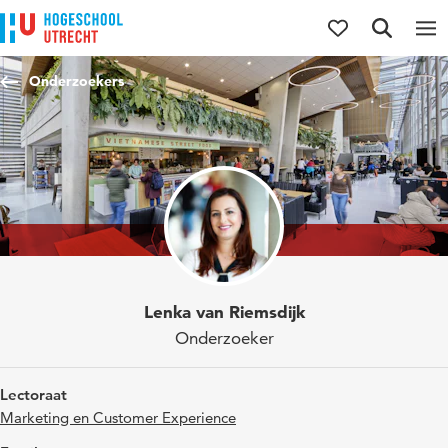
Direct naar de inhoud
Direct naar de hoofdnavigatie
Direct naar de zoekfunctie
Onderzoekers
Lenka van Riemsdijk
Onderzoeker
Lectoraat
Marketing en Customer Experience