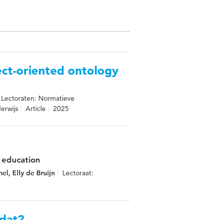
ect-oriented ontology
Lectoraten: Normatieve
erwijs
Article
2025
l education
l, Elly de Bruijn
Lectoraat:
 dat?