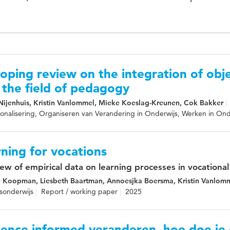
oping review on the integration of obj
 the field of pedagogy
Nijenhuis, Kristin Vanlommel, Mieke Koeslag-Kreunen, Cok Bakker
ionalisering, Organiseren van Verandering in Onderwijs, Werken in Ond
ning for vocations
iew of empirical data on learning processes in vocationa
 Koopman, Liesbeth Baartman, Annoesjka Boersma, Kristin Vanlomme
sonderwijs
Report / working paper
2025
dence-informed veranderen, hoe doe je