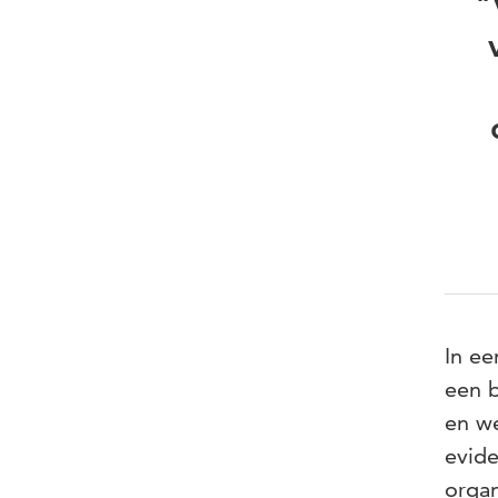
"
In ee
een b
en we
evide
organ