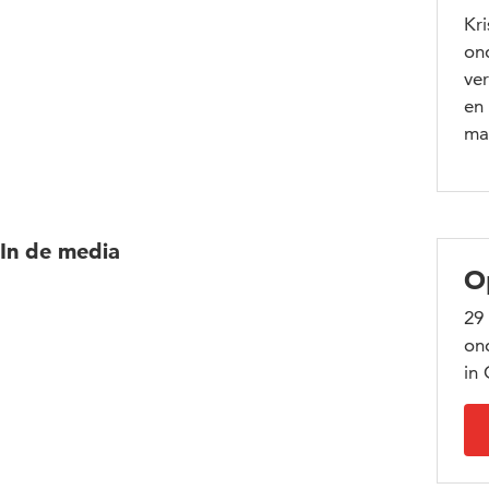
Kr
on
ve
en 
ma
In de media
O
29
ond
in 