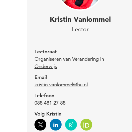
Prof
Kristin Vanlommel
Onde
Lector
cent
orga
Lectoraat
hebb
Organiseren van Verandering in
Onderwijs
Kris
Email
202
kristin.vanlommel@hu.nl
Telefoon
Krist
088 481 27 88
onder
Volg Kristin
ervar
schoo