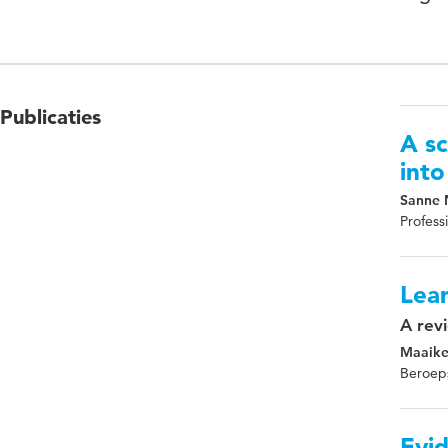
Publicaties
A sc
into
Sanne 
Profess
Lear
A rev
Maaike
Beroep
Evi