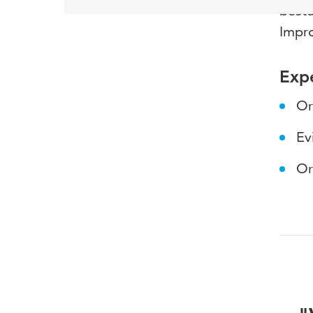
bestu
Impro
Expe
Or
Ev
Or