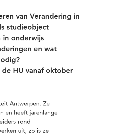
seren van Verandering in
ls studieobject
 in onderwijs
nderingen en wat
 nodig?
j de HU vanaf oktober
iteit Antwerpen. Ze
n en heeft jarenlange
leiders rond
rken uit, zo is ze