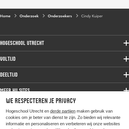
Home
Onderzoek
Onderzoekers
Cindy Kuiper
Hogeschool Utrecht
Voltijdopleidingen
Voltijd
Deeltijdopleidingen
Associate degree
Deeltijd
Onderzoek
Bachelor
Samenwerken
Associate degree
Meer HU sites
Master
Over de HU
Bachelor
We respecteren je privacy
Studiekeuze voltijd
HU International
Werken bij de HU
Post-bachelor
Hogeschool Utrecht en
derde partijen
maken gebruik van
Hier komt alles samen
HU Bibliotheek
Contact
Master
cookies om je beter van dienst te zijn. Zo bieden wij relevante
HU Ontwikkelt
informatie en personaliseren en verbeteren wij onze websites
Post-master