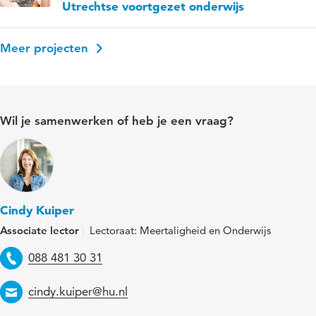
Utrechtse voortgezet onderwijs
Meer projecten
Wil je samenwerken of heb je een vraag?
Cindy Kuiper
Associate lector
Lectoraat: Meertaligheid en Onderwijs
Telefoon
088 481 30 31
Email
cindy.kuiper@hu.nl