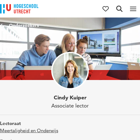
Direct naar de inhoud
Direct naar de hoofdnavigatie
Direct naar de zoekfunctie
Onderzoekers
Cindy Kuiper
Associate lector
Lectoraat
Meertaligheid en Onderwijs