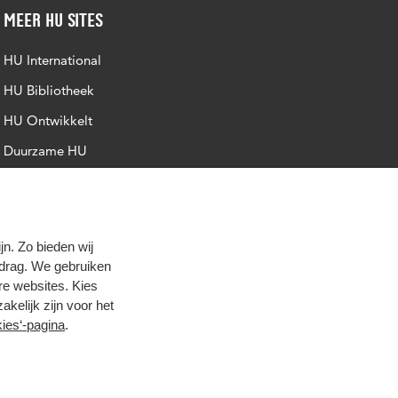
Meer HU sites
HU International
HU Bibliotheek
HU Ontwikkelt
Duurzame HU
Intranet
Trajectum
n. Zo bieden wij
edrag. We gebruiken
re websites. Kies
zakelijk zijn voor het
ies‘-pagina
.
oog contrast
© 2026 Hogeschool Utrecht