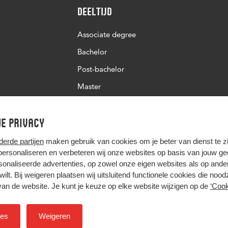
Deeltijd
Associate degree
Bachelor
Post-bachelor
Master
Post-master
e privacy
Studiekeuze deeltijd
derde partijen
maken gebruik van cookies om je beter van dienst te zij
 personaliseren en verbeteren wij onze websites op basis van jouw g
onaliseerde advertenties, op zowel onze eigen websites als op ande
t wilt. Bij weigeren plaatsen wij uitsluitend functionele cookies die nood
van de website. Je kunt je keuze op elke website wijzigen op de
‘Cook
Hier komt alles samen
ies
Weigeren
Colofon
Privacy
Cookies
Inkoop
Nieuwsbrief
H