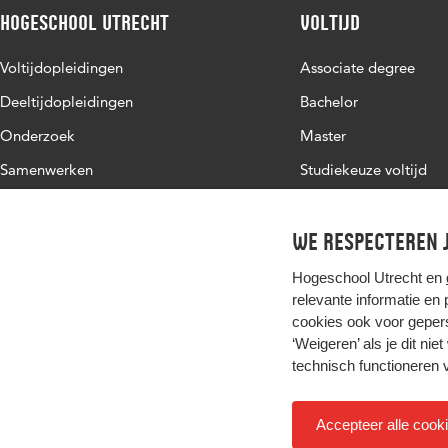
Hogeschool Utrecht
Voltijd
Voltijdopleidingen
Associate degree
Deeltijdopleidingen
Bachelor
Onderzoek
Master
Samenwerken
Studiekeuze voltijd
Over de HU
Werken bij de HU
We respecteren j
Contact
Hogeschool Utrecht en
relevante informatie en
cookies ook voor gepers
‘Weigeren’ als je dit nie
technisch functioneren 
Accepteer alle cook