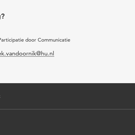
g?
Participatie door Communicatie
l
ek.vandoornik@hu.nl
k