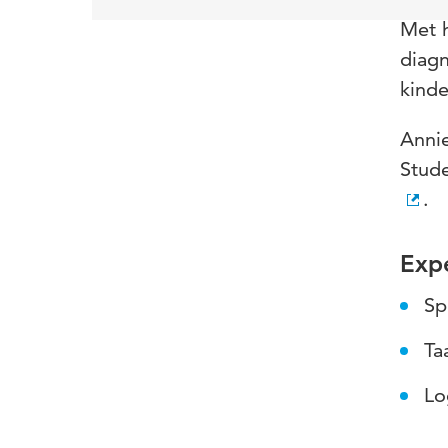
Met h
diagn
kinde
Annie
Stud
.
Expe
Sp
Ta
Lo