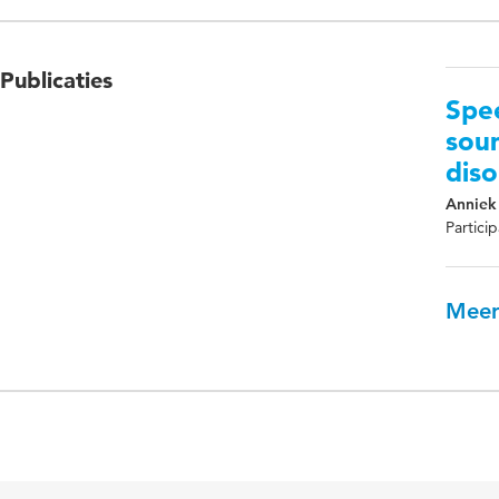
Publicaties
Spee
soun
diso
Anniek
Partic
Meer