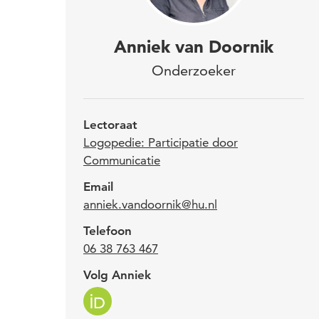
Anni
Anniek van Doornik
en v
Onderzoeker
taal
Hoge
Lectoraat
en h
Logopedie: Participatie door
Communicatie
taal
Email
anniek.vandoornik@hu.nl
Sinds
Telefoon
spraa
06 38 763 467
van s
Volg Anniek
SPEE
een p