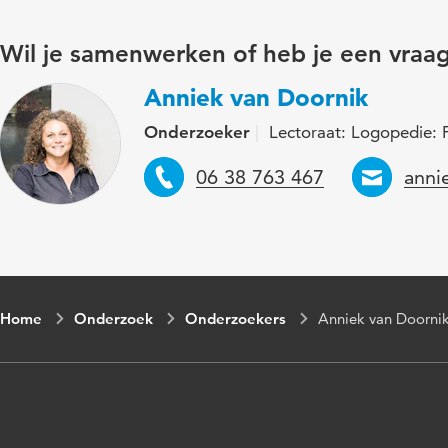
Wil je samenwerken of heb je een vraa
Anniek van Doornik
Onderzoeker
Lectoraat: Logopedie: 
Telefoon
Emai
06 38 763 467
anni
Home
Onderzoek
Onderzoekers
Anniek van Doorni