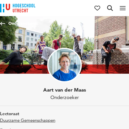
Direct naar de inhoud
Direct naar de hoofdnavigatie
Direct naar de zoekfunctie
Onderzoekers
Aart van der Maas
Onderzoeker
Lectoraat
Duurzame Gemeenschappen