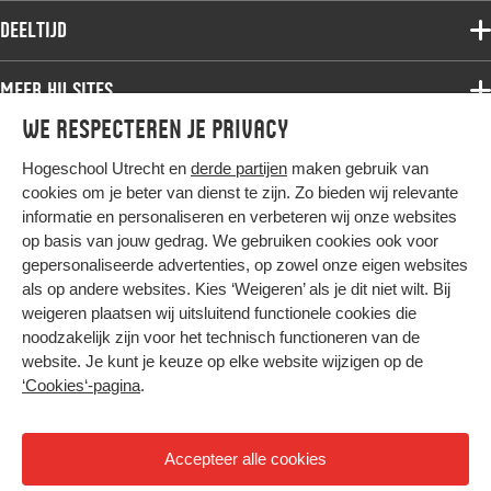
Associate degree
Deeltijd
Onderzoek
Bachelor
Samenwerken
Associate degree
Meer HU sites
Master
Over de HU
Bachelor
We respecteren je privacy
Studiekeuze voltijd
HU International
Werken bij de HU
Post-bachelor
Hogeschool Utrecht en
derde partijen
maken gebruik van
Hier komt alles samen
HU Bibliotheek
Contact
Master
cookies om je beter van dienst te zijn. Zo bieden wij relevante
HU Ontwikkelt
informatie en personaliseren en verbeteren wij onze websites
Post-master
op basis van jouw gedrag. We gebruiken cookies ook voor
Duurzame HU
Studiekeuze deeltijd
gepersonaliseerde advertenties, op zowel onze eigen websites
Intranet
als op andere websites. Kies ‘Weigeren’ als je dit niet wilt. Bij
Colofon
weigeren plaatsen wij uitsluitend functionele cookies die
Trajectum
noodzakelijk zijn voor het technisch functioneren van de
Privacy
website. Je kunt je keuze op elke website wijzigen op de
Cookies
‘Cookies‘-pagina
.
Inkoop
Nieuwsbrief
Accepteer alle cookies