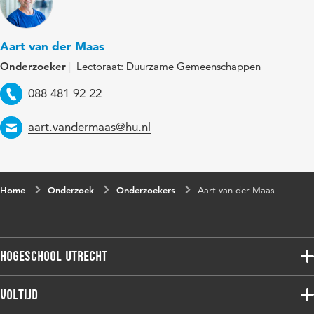
Aart van der Maas
Onderzoeker
Lectoraat: Duurzame Gemeenschappen
Telefoon
088 481 92 22
Email
aart.vandermaas@hu.nl
Home
Onderzoek
Onderzoekers
Aart van der Maas
Hogeschool Utrecht
Voltijdopleidingen
Voltijd
Deeltijdopleidingen