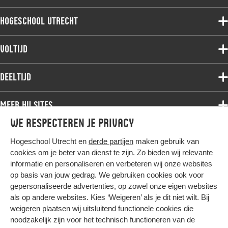
Hogeschool Utrecht
Voltijdopleidingen
Voltijd
Deeltijdopleidingen
Associate degree
Deeltijd
Onderzoek
Bachelor
Samenwerken
Associate degree
Meer HU sites
Master
Over de HU
Bachelor
We respecteren je privacy
Studiekeuze voltijd
HU International
Werken bij de HU
Post-bachelor
Hogeschool Utrecht en
derde partijen
maken gebruik van
Hier komt alles samen
HU Bibliotheek
Contact
Master
cookies om je beter van dienst te zijn. Zo bieden wij relevante
HU Ontwikkelt
informatie en personaliseren en verbeteren wij onze websites
Post-master
op basis van jouw gedrag. We gebruiken cookies ook voor
Duurzame HU
Studiekeuze deeltijd
gepersonaliseerde advertenties, op zowel onze eigen websites
Intranet
als op andere websites. Kies ‘Weigeren’ als je dit niet wilt. Bij
Colofon
weigeren plaatsen wij uitsluitend functionele cookies die
Trajectum
noodzakelijk zijn voor het technisch functioneren van de
Privacy