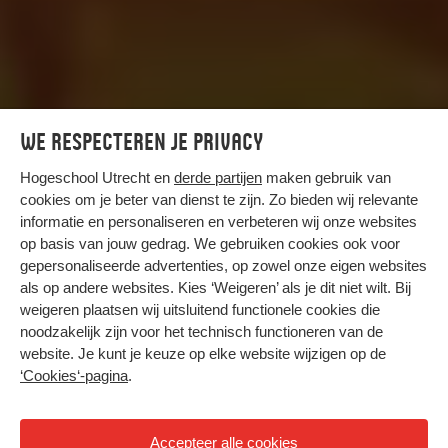
We respecteren je privacy
Hogeschool Utrecht en
derde partijen
maken gebruik van
cookies om je beter van dienst te zijn. Zo bieden wij relevante
informatie en personaliseren en verbeteren wij onze websites
op basis van jouw gedrag. We gebruiken cookies ook voor
HU Stories
gepersonaliseerde advertenties, op zowel onze eigen websites
Duurzaam kleuren
als op andere websites. Kies ‘Weigeren’ als je dit niet wilt. Bij
weigeren plaatsen wij uitsluitend functionele cookies die
Veel kleurstoffen en pigmenten zijn niet duurzaam.
noodzakelijk zijn voor het technisch functioneren van de
Kunnen we deze stoffen vervangen met bacteriën,
website. Je kunt je keuze op elke website wijzigen op de
die wel duurzaam zijn?
‘Cookies‘-pagina
.
>Video:
Video: afhankelijk van giftige stoffen
Accepteer alle cookies