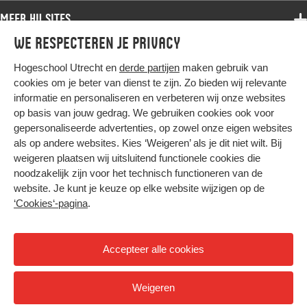
Samenwerken
Associate degree
Meer HU sites
Master
Over de HU
Bachelor
We respecteren je privacy
Studiekeuze voltijd
HU International
Werken bij de HU
Post-bachelor
Hogeschool Utrecht en
derde partijen
maken gebruik van
Hier komt alles samen
HU Bibliotheek
Contact
Master
cookies om je beter van dienst te zijn. Zo bieden wij relevante
HU Ontwikkelt
informatie en personaliseren en verbeteren wij onze websites
Post-master
op basis van jouw gedrag. We gebruiken cookies ook voor
Duurzame HU
Studiekeuze deeltijd
gepersonaliseerde advertenties, op zowel onze eigen websites
Intranet
als op andere websites. Kies ‘Weigeren’ als je dit niet wilt. Bij
Colofon
weigeren plaatsen wij uitsluitend functionele cookies die
Trajectum
noodzakelijk zijn voor het technisch functioneren van de
Privacy
website. Je kunt je keuze op elke website wijzigen op de
Cookies
‘Cookies‘-pagina
.
Inkoop
Nieuwsbrief
Accepteer alle cookies
Hoog contrast
Weigeren
© 2026 Hogeschool Utrecht