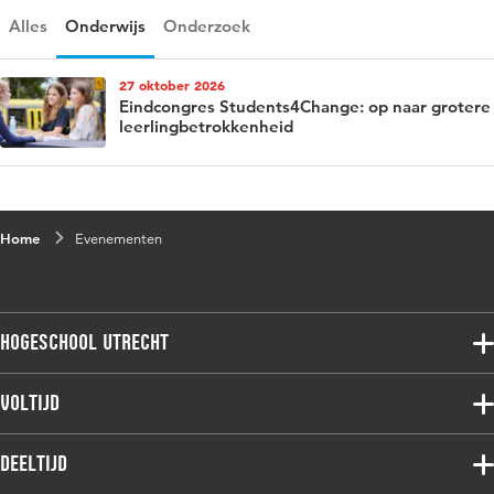
Alles
Onderwijs
Onderzoek
27 oktober 2026
Eindcongres Students4Change: op naar grotere
leerlingbetrokkenheid
Home
Evenementen
Hogeschool Utrecht
Voltijdopleidingen
Voltijd
Deeltijdopleidingen
Associate degree
Deeltijd
Onderzoek
Bachelor