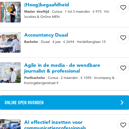
(Hoog)begaafdheid
Master deeltijd
Cursus
1 tot 3 maanden
€ 975
HU
locaties & Online MEN
Accountancy Duaal
Bachelor
Duaal
4 jaar
€ 2694
Heidelberglaan 15
Agile in de media - de wendbare
journalist & professional
Postbachelor
Cursus
2 maanden
€ 1095
Incompany &
Koningsbergerstraat 9
Online open avonden
AI effectief inzetten voor
communicatieprofessionals