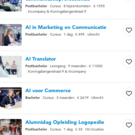
Postbachelor
Cursus
8 bijeenkomsten
€ 1595
Incompany & Koningsbergerstraat 9
AI in Marketing en Communicatie
Postbachelor
Cursus
1 dag
€ 495
Utrecht
AI Translator
Postbachelor
Leergang
9 maanden
€ 11000
Koningsbergerstraat 9 & Incompany
AI voor Commerce
Bachelor
Cursus
3 maanden
€ 2619
Utrecht
Alumnidag Opleiding Logopedie
Postbachelor
Cursus
1 dag
€ 35
HU locaties