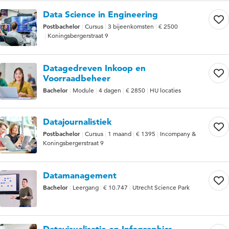
Data Science in Engineering
Postbachelor
Cursus
3 bijeenkomsten
€ 2500
Koningsbergerstraat 9
Datagedreven Inkoop en
Voorraadbeheer
Bachelor
Module
4 dagen
€ 2850
HU locaties
Datajournalistiek
Postbachelor
Cursus
1 maand
€ 1395
Incompany &
Koningsbergerstraat 9
Datamanagement
Bachelor
Leergang
€ 10.747
Utrecht Science Park
Datavisualisatie en Infographics