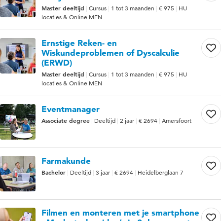
Master deeltijd
Cursus
1 tot 3 maanden
€ 975
HU
locaties & Online MEN
Ernstige Reken- en
Wiskundeproblemen of Dyscalculie
(ERWD)
Master deeltijd
Cursus
1 tot 3 maanden
€ 975
HU
locaties & Online MEN
Eventmanager
Associate degree
Deeltijd
2 jaar
€ 2694
Amersfoort
Farmakunde
Bachelor
Deeltijd
3 jaar
€ 2694
Heidelberglaan 7
Filmen en monteren met je smartphone