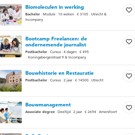
Biomoleculen in werking
Bachelor
Module
10 weken
€ 3105
Utrecht &
Incompany
Bootcamp Freelancen: de
ondernemende journalist
Postbachelor
Cursus
4 dagen
€ 495
Koningsbergerstraat 9 & Incompany
Bouwhistorie en Restauratie
Postbachelor
Cursus
2 jaar
€ 14500
Utrecht
Bouwmanagement
Associate degree
Deeltijd
2 jaar
€ 2694
Amersfoort