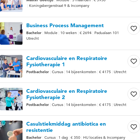
Koningsbergerstraat 9 & Incompany
Business Process Management
Bachelor
Module
10 weken
€ 2694
Padualaan 101
Utrecht
Cardiovasculaire en Respiratoire
Fysiotherapie 1
Postbachelor
Cursus
14 bijeenkomsten
€ 4175
Utrecht
Cardiovasculaire en Respiratoire
Fysiotherapie 2
Postbachelor
Cursus
14 bijeenkomsten
€ 4175
Utrecht
Casuïstiekmiddag antibiotica en
resistentie
Bachelor
Cursus
1 dag
€ 350
HU locaties & Incompany