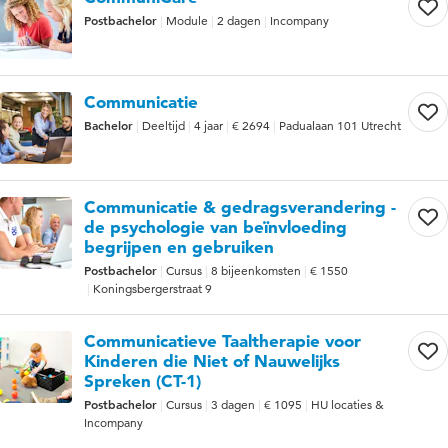
Postbachelor
Module
2 dagen
Incompany
Communicatie
Bachelor
Deeltijd
4 jaar
€ 2694
Padualaan 101 Utrecht
Communicatie & gedragsverandering -
de psychologie van beïnvloeding
begrijpen en gebruiken
Postbachelor
Cursus
8 bijeenkomsten
€ 1550
Koningsbergerstraat 9
Communicatieve Taaltherapie voor
Kinderen die Niet of Nauwelijks
Spreken (CT-1)
Postbachelor
Cursus
3 dagen
€ 1095
HU locaties &
Incompany