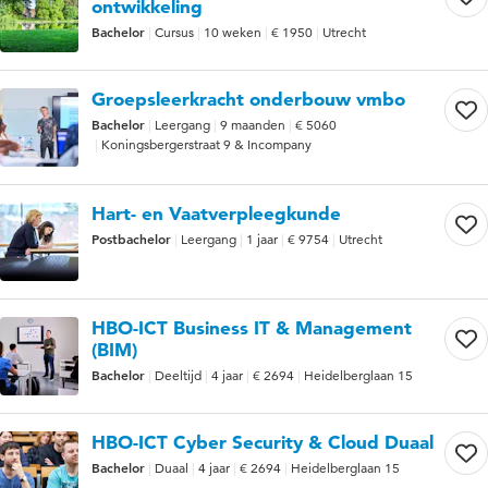
ontwikkeling
Bachelor
Cursus
10 weken
€ 1950
Utrecht
Groepsleerkracht onderbouw vmbo
Bachelor
Leergang
9 maanden
€ 5060
Koningsbergerstraat 9 & Incompany
Hart- en Vaatverpleegkunde
Postbachelor
Leergang
1 jaar
€ 9754
Utrecht
HBO-ICT Business IT & Management
(BIM)
Bachelor
Deeltijd
4 jaar
€ 2694
Heidelberglaan 15
HBO-ICT Cyber Security & Cloud Duaal
Bachelor
Duaal
4 jaar
€ 2694
Heidelberglaan 15