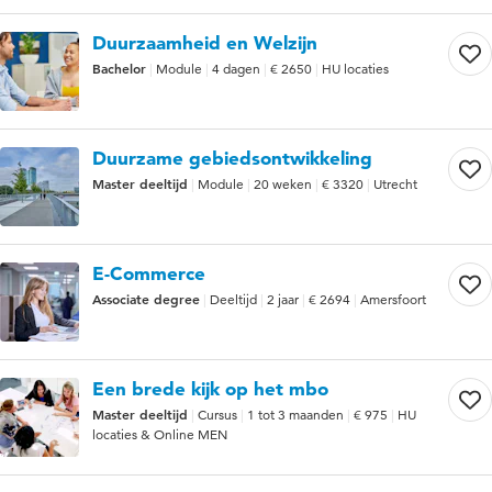
Duurzaamheid en Welzijn
Bachelor
Module
4 dagen
€ 2650
HU locaties
Duurzame gebiedsontwikkeling
Master deeltijd
Module
20 weken
€ 3320
Utrecht
E-Commerce
Associate degree
Deeltijd
2 jaar
€ 2694
Amersfoort
Een brede kijk op het mbo
Master deeltijd
Cursus
1 tot 3 maanden
€ 975
HU
locaties & Online MEN