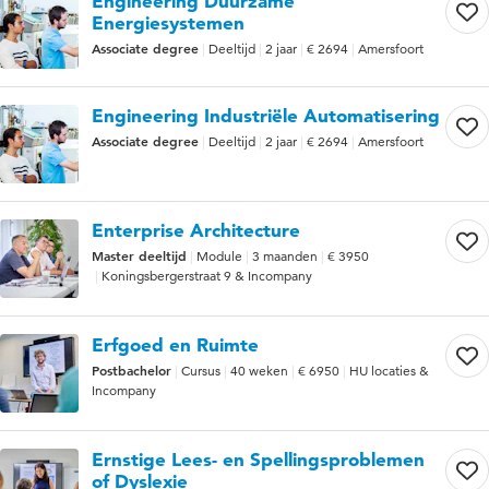
Engineering Duurzame
Energiesystemen
Associate degree
Deeltijd
2 jaar
€ 2694
Amersfoort
Engineering Industriële Automatisering
Associate degree
Deeltijd
2 jaar
€ 2694
Amersfoort
Enterprise Architecture
Master deeltijd
Module
3 maanden
€ 3950
Koningsbergerstraat 9 & Incompany
Erfgoed en Ruimte
Postbachelor
Cursus
40 weken
€ 6950
HU locaties &
Incompany
Ernstige Lees- en Spellingsproblemen
of Dyslexie