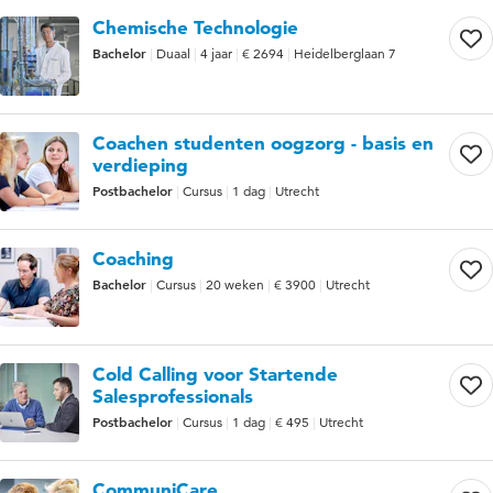
Chemische Technologie
Bachelor
Duaal
4 jaar
€ 2694
Heidelberglaan 7
Coachen studenten oogzorg - basis en
verdieping
Postbachelor
Cursus
1 dag
Utrecht
Coaching
Bachelor
Cursus
20 weken
€ 3900
Utrecht
Cold Calling voor Startende
Salesprofessionals
Postbachelor
Cursus
1 dag
€ 495
Utrecht
CommuniCare