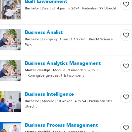
Built Environment
Bachelor
Deeltijd
4 jaar
€ 2694
Padualaan 99 Utrecht
Business Analist
Bachelor
Leergang
1 jaar
€ 10.747
Utrecht Science
Park
Business Analytics Management
Master deeltijd
Module
3 maanden
€ 3950
Koningsbergerstraat 9 & Incompany
Business Intelligence
Bachelor
Module
10 weken
€ 2694
Padualaan 101
Utrecht
Business Process Management
Master deeltijd
Module
3 maanden
€ 3950