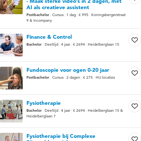
- Maak sterke video’s in 2 dagen, met
AI als creatieve assistent
Postbachelor
Cursus
1 dag
€ 995
Koningsbergerstraat
9 & Incompany
Finance & Control
Bachelor
Deeltijd
4 jaar
€ 2694
Heidelberglaan 15
Fundoscopie voor ogen 0-20 jaar
Postbachelor
Cursus
2 dagen
€ 275
HU locaties
Fysiotherapie
Bachelor
Deeltijd
4 jaar
€ 2694
Heidelberglaan 15 &
Heidelberglaan 7
Fysiotherapie bij Complexe