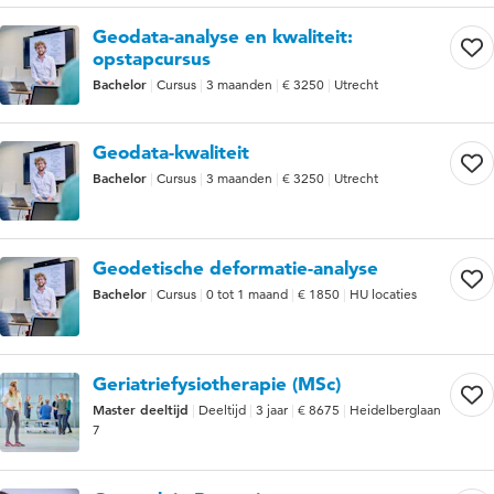
Geodata-analyse en kwaliteit:
opstapcursus
Bachelor
Cursus
3 maanden
€ 3250
Utrecht
Geodata-kwaliteit
Bachelor
Cursus
3 maanden
€ 3250
Utrecht
Geodetische deformatie-analyse
Bachelor
Cursus
0 tot 1 maand
€ 1850
HU locaties
Geriatriefysiotherapie (MSc)
Master deeltijd
Deeltijd
3 jaar
€ 8675
Heidelberglaan
7