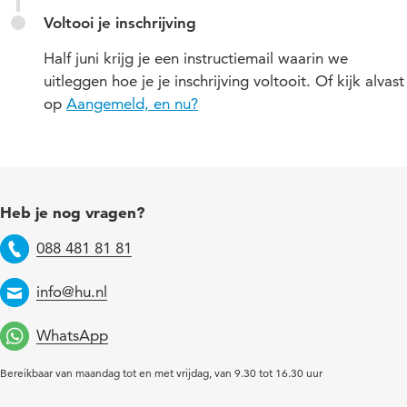
Voltooi je inschrijving
Half juni krijg je een instructiemail waarin we
uitleggen hoe je je inschrijving voltooit. Of kijk alvast
op
Aangemeld, en nu?
Heb je nog vragen?
088 481 81 81
Telefoon
info@hu.nl
Email
WhatsApp
Bereikbaar van maandag tot en met vrijdag, van 9.30 tot 16.30 uur