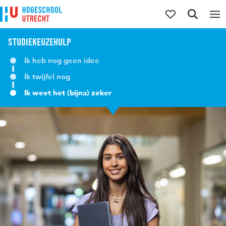
Direct naar de inhoud
Direct naar de hoofdnavigatie
Direct naar de zoekfunctie
Studiekeuzehulp
Ik heb nog geen idee
Ik twijfel nog
Ik weet het (bijna) zeker