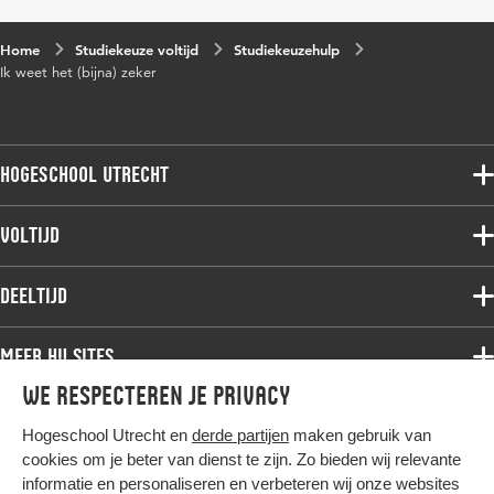
Home
Studiekeuze voltijd
Studiekeuzehulp
Ik weet het (bijna) zeker
Hogeschool Utrecht
Voltijdopleidingen
Voltijd
Deeltijdopleidingen
Associate degree
Deeltijd
Onderzoek
Bachelor
Samenwerken
Associate degree
Meer HU sites
Master
Over de HU
Bachelor
We respecteren je privacy
Studiekeuze voltijd
HU International
Werken bij de HU
Post-bachelor
Hogeschool Utrecht en
derde partijen
maken gebruik van
Hier komt alles samen
HU Bibliotheek
Contact
Master
cookies om je beter van dienst te zijn. Zo bieden wij relevante
HU Ontwikkelt
informatie en personaliseren en verbeteren wij onze websites