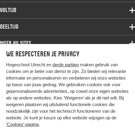
Voltijdopleidingen
Voltijd
Deeltijdopleidingen
Associate degree
Deeltijd
Onderzoek
Bachelor
Samenwerken
Associate degree
Meer HU sites
Master
Over de HU
Bachelor
We respecteren je privacy
Studiekeuze voltijd
HU International
Werken bij de HU
Post-bachelor
Hogeschool Utrecht en
derde partijen
maken gebruik van
Hier komt alles samen
HU Bibliotheek
Contact
Master
cookies om je beter van dienst te zijn. Zo bieden wij relevante
HU Ontwikkelt
informatie en personaliseren en verbeteren wij onze websites
Post-master
op basis van jouw gedrag. We gebruiken cookies ook voor
Duurzame HU
Studiekeuze deeltijd
gepersonaliseerde advertenties, op zowel onze eigen websites
Intranet
als op andere websites. Kies ‘Weigeren’ als je dit niet wilt. Bij
Colofon
weigeren plaatsen wij uitsluitend functionele cookies die
Trajectum
noodzakelijk zijn voor het technisch functioneren van de
Privacy
website. Je kunt je keuze op elke website wijzigen op de
Cookies
‘Cookies‘-pagina
.
Inkoop