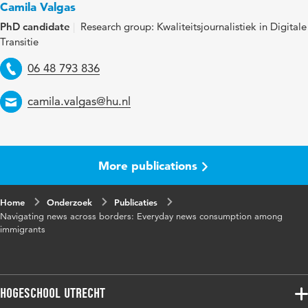
Camila Valgas
Digital
10.1177/14648849251363132
PhD candidate
Research group: Kwaliteitsjournalistiek in Digitale
Object
Transitie
Identifier
Telephone
06 48 793 836
Page
1-20
range
Email
camila.valgas@hu.nl
More publications
Home
Onderzoek
Publicaties
Navigating news across borders: Everyday news consumption among
immigrants
Hogeschool Utrecht