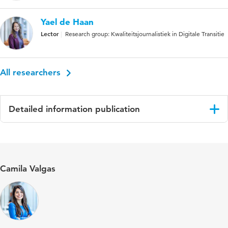
Yael de Haan
Lector
Research group: Kwaliteitsjournalistiek in Digitale Transitie
All researchers
Detailed information publication
Language
Engels
Published
Journalism
Camila Valgas
in
Key words
audience studies, immigrants, immigration,
journalism, news consumption, news
experience