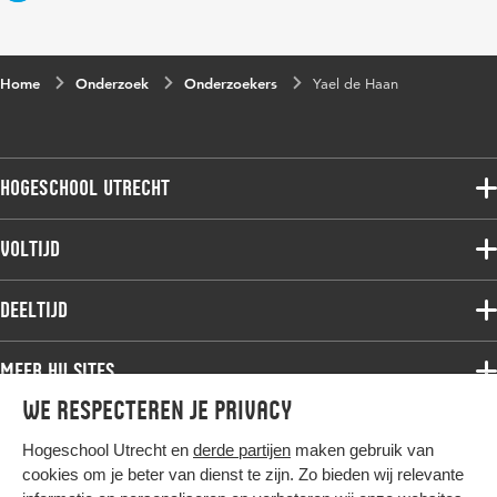
Home
Onderzoek
Onderzoekers
Yael de Haan
Hogeschool Utrecht
Voltijdopleidingen
Voltijd
Deeltijdopleidingen
Associate degree
Deeltijd
Onderzoek
Bachelor
Samenwerken
Associate degree
Meer HU sites
Master
Over de HU
Bachelor
We respecteren je privacy
Studiekeuze voltijd
HU International
Werken bij de HU
Post-bachelor
Hogeschool Utrecht en
derde partijen
maken gebruik van
Hier komt alles samen
HU Bibliotheek
Contact
Master
cookies om je beter van dienst te zijn. Zo bieden wij relevante
HU Ontwikkelt