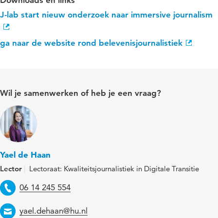
J-lab start nieuw onderzoek naar immersive journalism
ga naar de website rond belevenisjournalistiek
Wil je samenwerken of heb je een vraag?
Yael de Haan
Lector
Lectoraat: Kwaliteitsjournalistiek in Digitale Transitie
Telefoon
06 14 245 554
Email
yael.dehaan@hu.nl