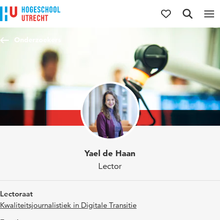
Direct naar de inhoud
Direct naar de hoofdnavigatie
Direct naar de zoekfunctie
Onderzoekers
Yael de Haan
Lector
Lectoraat
Kwaliteitsjournalistiek in Digitale Transitie