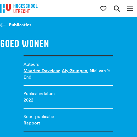
Direct naar de inhoud
Direct naar de hoofdnavigatie
Direct naar de zoekfunctie
Publicaties
Goed wonen
Auteurs
Maarten Davelaar
,
Aly Gruppen
,
Nici van 't
End
Publicatiedatum
2022
Soort publicatie
Rapport