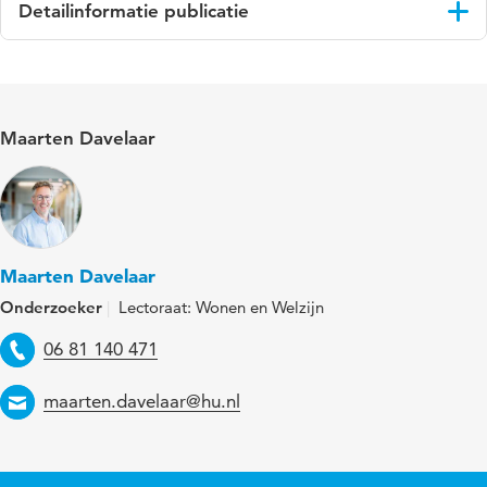
Detailinformatie publicatie
Taal
Nederlands
Trefwoorden
gemengd wonen, inclusieve samenleving,
Maarten Davelaar
gemengde woonvormen
Maarten Davelaar
Onderzoeker
Lectoraat: Wonen en Welzijn
Telefoon
06 81 140 471
Email
maarten.davelaar@hu.nl